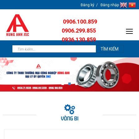
Đăng ký
Đăng nhập
0906.100.859
0906.299.855
0936.130.859
0904.638.259
VÒNG BI