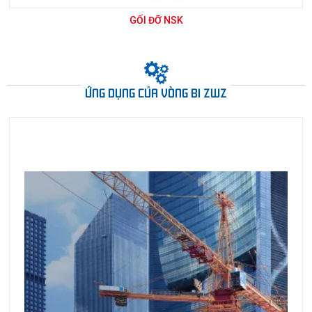
GỐI ĐỠ NSK
ỨNG DỤNG CỦA VÒNG BI ZWZ