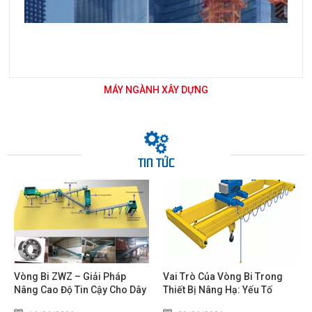
MÁY NGÀNH XÂY DỰNG
TIN TỨC
Vòng Bi ZWZ – Giải Pháp
Vai Trò Của Vòng Bi Trong
Nâng Cao Độ Tin Cậy Cho Dây
Thiết Bị Nâng Hạ: Yếu Tố
Chuyền Sản Xuất Phân Bón
Quyết Định Độ An Toàn Và