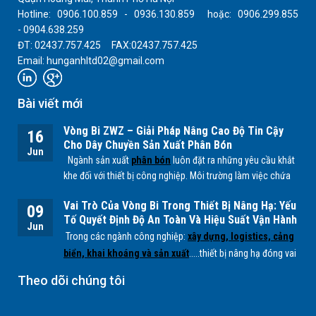
Hotline: 0906.100.859 - 0936.130.859 hoặc: 0906.299.855
- 0904.638.259
ĐT: 02437.757.425 FAX:02437.757.425
Email: hunganhltd02@gmail.com
Bài viết mới
Vòng Bi ZWZ – Giải Pháp Nâng Cao Độ Tin Cậy
16
Cho Dây Chuyền Sản Xuất Phân Bón
Jun
Ngành sản xuất
phân bón
luôn đặt ra những yêu cầu khắt
khe đối với thiết bị công nghiệp. Môi trường làm việc chứa
nhiều bụi mịn, độ ẩm cao cùng các tác nhân hóa học từ
Vai Trò Của Vòng Bi Trong Thiết Bị Nâng Hạ: Yếu
quá trình sản xuất
NPK, lân, đạm
... có thể ảnh hưởng trực
09
Tố Quyết Định Độ An Toàn Và Hiệu Suất Vận Hành
tiếp đến tuổi thọ của các bộ phận cơ khí, đặc biệt là
vòng
Jun
Trong các ngành công nghiệp:
xây dựng, logistics, cảng
bi.
biển, khai khoáng và sản xuất
.....thiết bị nâng hạ đóng vai
trò quan trọng trong việc vận chuyển và xử lý hàng hóa có
Theo dõi chúng tôi
tải trọng lớn. Để các hệ thống này hoạt động ổn định, an
toàn và hiệu quả,
vòng bi (bearing)
là một trong những
chi tiết cơ khí không thể thiếu.