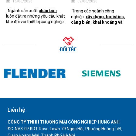
16/06/2026
09/06/2026
Hiệu Suất Vận Hành
Ngành sản xuất
phân bón
Trong các ngành công
luôn đặt ra những yêu cầu khắt
nghiệp:
xây dựng, logistics,
khe đối với thiết bị công nghiệp.
cảng biển, khai khoáng và
Môi trường làm việc chứa
sản xuất
.....thiết bị nâng hạ
nhiều bụi mịn, độ ẩm cao cùng
đóng vai trò quan trọng trong
các tác nhân hóa học từ quá
việc vận chuyển và xử lý hàng
trình sản xuất
NPK, lân, đạm
...
hóa có tải trọng lớn. Để các hệ
ĐỐI TÁC
có thể ảnh hưởng trực tiếp đến
thống này hoạt động ổn định,
tuổi thọ của các bộ phận cơ
an toàn và hiệu quả,
vòng bi
khí, đặc biệt là
vòng bi.
(bearing)
là một trong những
chi tiết cơ khí không thể thiếu.
Liên hệ
CÔNG TY TNHH THƯƠNG MẠI CÔNG NGHIỆP HÙNG ANH
ĐC: NV3-07 KDT Rose Town 79 Ngọc Hồi, Phường Hoàng Liệt,
Quận Hoàng Mai, Thành Phố Hà Nội