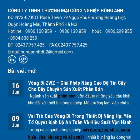
CÔNG TY TNHH THƯƠNG MẠI CÔNG NGHIỆP HÙNG ANH
ĐC: NV3-07 KDT Rose Town 79 Ngọc Hồi, Phường Hoàng Liệt,
Quận Hoàng Mai, Thành Phố Hà Nội
Hotline: 0906.100.859 - 0936.130.859 hoặc: 0906.299.855
- 0904.638.259
ĐT: 02437.757.425 FAX:02437.757.425
Email: hunganhltd02@gmail.com
Bài viết mới
Vòng Bi ZWZ – Giải Pháp Nâng Cao Độ Tin Cậy
16
Cho Dây Chuyền Sản Xuất Phân Bón
Jun
Ngành sản xuất
phân bón
luôn đặt ra những yêu cầu khắt
khe đối với thiết bị công nghiệp. Môi trường làm việc chứa
nhiều bụi mịn, độ ẩm cao cùng các tác nhân hóa học từ
Vai Trò Của Vòng Bi Trong Thiết Bị Nâng Hạ: Yếu
quá trình sản xuất
NPK, lân, đạm
... có thể ảnh hưởng trực
09
Tố Quyết Định Độ An Toàn Và Hiệu Suất Vận Hành
tiếp đến tuổi thọ của các bộ phận cơ khí, đặc biệt là
vòng
Jun
Trong các ngành công nghiệp:
xây dựng, logistics, cảng
bi.
biển, khai khoáng và sản xuất
.....thiết bị nâng hạ đóng vai