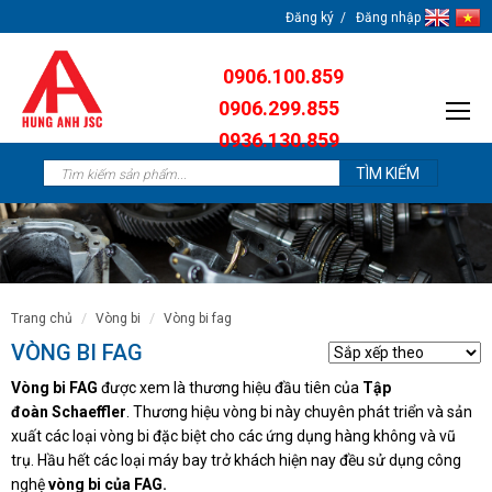
Đăng ký
Đăng nhập
0906.100.859
0906.299.855
0936.130.859
0904.638.259
trang chủ
vòng bi
vòng bi fag
VÒNG BI FAG
Vòng bi FAG
được xem là thương hiệu đầu tiên của
Tập
đoàn Schaeffler
. Thương hiệu vòng bi này chuyên phát triển và sản
xuất các loại vòng bi đặc biệt cho các ứng dụng hàng không và vũ
trụ. Hầu hết các loại máy bay trở khách hiện nay đều sử dụng công
nghệ
vòng bi của FAG.