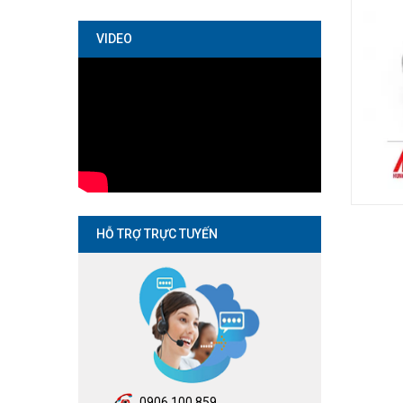
VIDEO
HỖ TRỢ TRỰC TUYẾN
0906.100.859