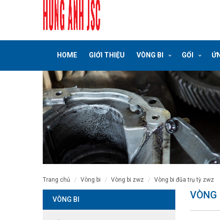
HOME
GIỚI THIỆU
VÒNG BI
GỐI
ỨN
trang chủ
vòng bi
vòng bi zwz
vòng bi đũa trụ tỳ zwz
VÒNG 
VÒNG BI