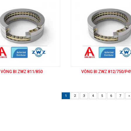
VÒNG BI ZWZ 811/850
VÒNG BI ZWZ 812/750/P4
1
2
3
4
5
6
7
»