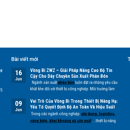
Bài viết mới
T
Vòng Bi ZWZ – Giải Pháp Nâng Cao Độ Tin
H
16
Cậy Cho Dây Chuyền Sản Xuất Phân Bón
Jun
Ngành sản xuất
phân bón
luôn đặt ra những yêu cầu
khắt khe đối với thiết bị công nghiệp. Môi trường làm
55
việc chứa nhiều bụi mịn, độ ẩm cao cùng các tác
Vai Trò Của Vòng Bi Trong Thiết Bị Nâng Hạ:
nhân hóa học từ quá trình sản xuất
NPK, lân, đạm
...
09
Yếu Tố Quyết Định Độ An Toàn Và Hiệu Suất
có thể ảnh hưởng trực tiếp đến tuổi thọ của các bộ
Jun
Vận Hành
Trong các ngành công nghiệp:
xây dựng, logistics,
phận cơ khí, đặc biệt là
vòng bi.
cảng biển, khai khoáng và sản xuất
.....thiết bị nâng
hạ đóng vai trò quan trọng trong việc vận chuyển và