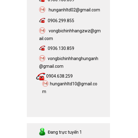
h
unganhltd02@gmail.com
0906.299.855
vongbichinhhangzwz@gm
ail.com​
0936.130.859
vongbichinhhanghunganh
@gmail.com
0904.638.259
hunganhltd10@gmail.co
m
Đang trực tuyến
1