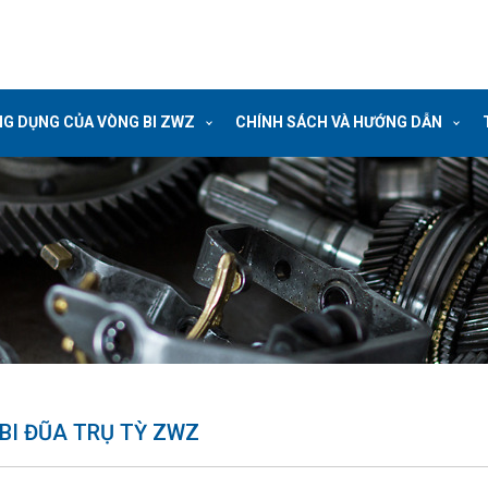
G DỤNG CỦA VÒNG BI ZWZ
CHÍNH SÁCH VÀ HƯỚNG DẪN
BI ĐŨA TRỤ TỲ ZWZ