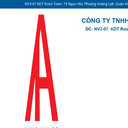
NV3-07 KDT Rose Town 79 Ngọc Hồi, Phường Hoàng Liệt, Quận H