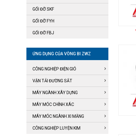
GỐI ĐỠ SKF
GỐI ĐỠ FYH
GỐI ĐỠ FBJ
ỨNG DỤNG CỦA VÒNG BI ZWZ
CÔNG NGHIỆP ĐIỆN GIÓ
VẬN TẢI ĐƯỜNG SẮT
MÁY NGÀNH XÂY DỰNG
MÁY MÓC CHÍNH XÁC
MÁY MÓC NGÀNH XI MĂNG
CÔNG NGHIỆP LUYỆN KIM