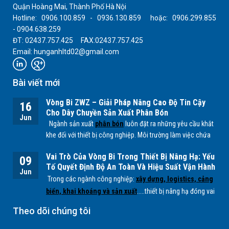
Quận Hoàng Mai, Thành Phố Hà Nội
Hotline: 0906.100.859 - 0936.130.859 hoặc: 0906.299.855
- 0904.638.259
ĐT: 02437.757.425 FAX:02437.757.425
Email: hunganhltd02@gmail.com
Bài viết mới
Vòng Bi ZWZ – Giải Pháp Nâng Cao Độ Tin Cậy
16
Cho Dây Chuyền Sản Xuất Phân Bón
Jun
Ngành sản xuất
phân bón
luôn đặt ra những yêu cầu khắt
khe đối với thiết bị công nghiệp. Môi trường làm việc chứa
nhiều bụi mịn, độ ẩm cao cùng các tác nhân hóa học từ
Vai Trò Của Vòng Bi Trong Thiết Bị Nâng Hạ: Yếu
quá trình sản xuất
NPK, lân, đạm
... có thể ảnh hưởng trực
09
Tố Quyết Định Độ An Toàn Và Hiệu Suất Vận Hành
tiếp đến tuổi thọ của các bộ phận cơ khí, đặc biệt là
vòng
Jun
Trong các ngành công nghiệp:
xây dựng, logistics, cảng
bi.
biển, khai khoáng và sản xuất
.....thiết bị nâng hạ đóng vai
trò quan trọng trong việc vận chuyển và xử lý hàng hóa có
Theo dõi chúng tôi
tải trọng lớn. Để các hệ thống này hoạt động ổn định, an
toàn và hiệu quả,
vòng bi (bearing)
là một trong những