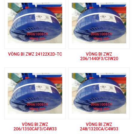
VÒNG BI ZWZ 24122X2D-TC
VÒNG BI ZWZ
206/1440F3/C3W20
VÒNG BI ZWZ
VÒNG BI ZWZ
206/1350CAF3/C4W33
248/1320CA/C4W33