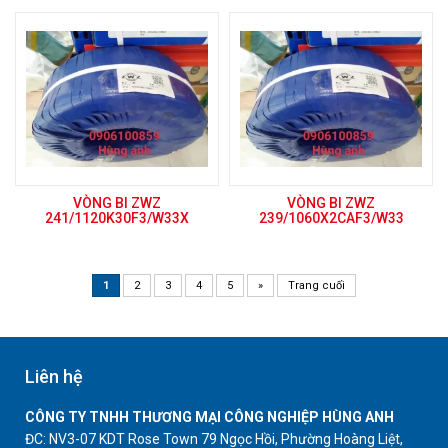
VÒNG BI ZWZ
VÒNG BI ZWZ
241/1120K30F3/W33X
239/1060X2CAF3/W33
1
2
3
4
5
»
Trang cuối
Liên hệ
CÔNG TY TNHH THƯƠNG MẠI CÔNG NGHIỆP HÙNG ANH
ĐC: NV3-07 KDT Rose Town 79 Ngọc Hồi, Phường Hoàng Liệt,