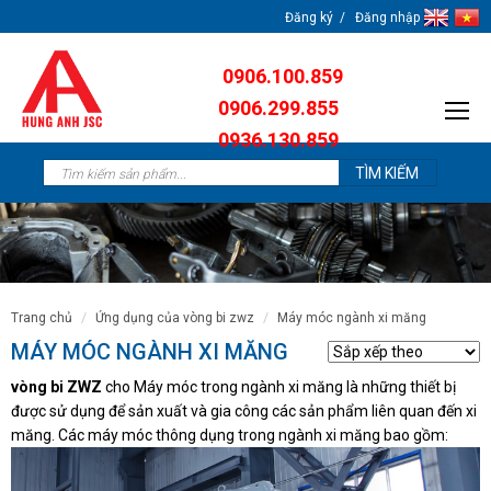
Đăng ký
Đăng nhập
0906.100.859
0906.299.855
0936.130.859
0904.638.259
trang chủ
ứng dụng của vòng bi zwz
máy móc ngành xi măng
MÁY MÓC NGÀNH XI MĂNG
vòng bi ZWZ
cho Máy móc trong ngành xi măng là những thiết bị
được sử dụng để sản xuất và gia công các sản phẩm liên quan đến xi
măng. Các máy móc thông dụng trong ngành xi măng bao gồm: