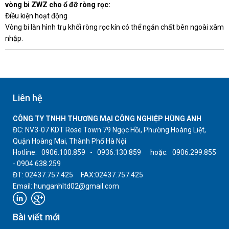
vòng bi ZWZ cho ổ đỡ ròng rọc:
Điều kiện hoạt động
Vòng bi lăn hình trụ khối ròng rọc kín có thể ngăn chất bên ngoài xâm
nhập.
Liên hệ
CÔNG TY TNHH THƯƠNG MẠI CÔNG NGHIỆP HÙNG ANH
ĐC: NV3-07 KDT Rose Town 79 Ngọc Hồi, Phường Hoàng Liệt,
Quận Hoàng Mai, Thành Phố Hà Nội
Hotline: 0906.100.859 - 0936.130.859 hoặc: 0906.299.855
- 0904.638.259
ĐT: 02437.757.425 FAX:02437.757.425
Email: hunganhltd02@gmail.com
Bài viết mới