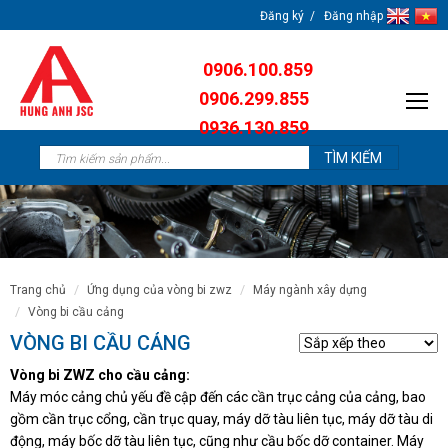
Đăng ký
Đăng nhập
0906.100.859
0906.299.855
0936.130.859
0904.638.259
trang chủ
ứng dụng của vòng bi zwz
máy ngành xây dựng
vòng bi cầu cảng
VÒNG BI CẦU CẢNG
Vòng bi ZWZ cho cầu cảng:
Máy móc cảng chủ yếu đề cập đến các cần trục cảng của cảng, bao
gồm cần trục cổng, cần trục quay, máy dỡ tàu liên tục, máy dỡ tàu di
động, máy bốc dỡ tàu liên tục, cũng như cầu bốc dỡ container.
Máy