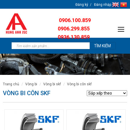
Đăng ký
Đăng nhập
0906.100.859
0906.299.855
0936.130.859
0904.638.259
trang chủ
vòng bi
vòng bi skf
vòng bi côn skf
VÒNG BI CÔN SKF