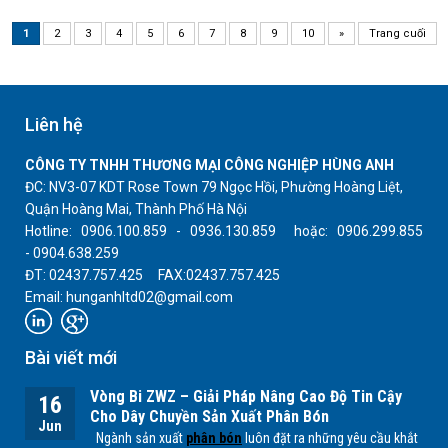
1
2
3
4
5
6
7
8
9
10
»
Trang cuối
Liên hệ
CÔNG TY TNHH THƯƠNG MẠI CÔNG NGHIỆP HÙNG ANH
ĐC: NV3-07 KDT Rose Town 79 Ngọc Hồi, Phường Hoàng Liệt,
Quận Hoàng Mai, Thành Phố Hà Nội
Hotline: 0906.100.859 - 0936.130.859 hoặc: 0906.299.855
- 0904.638.259
ĐT: 02437.757.425 FAX:02437.757.425
Email: hunganhltd02@gmail.com
Bài viết mới
Vòng Bi ZWZ – Giải Pháp Nâng Cao Độ Tin Cậy
16
Cho Dây Chuyền Sản Xuất Phân Bón
Jun
Ngành sản xuất
phân bón
luôn đặt ra những yêu cầu khắt