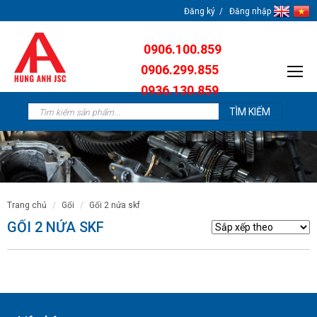
Đăng ký
Đăng nhập
0906.100.859
0906.299.855
0936.130.859
0904.638.259
trang chủ
gối
gối 2 nửa skf
GỐI 2 NỬA SKF