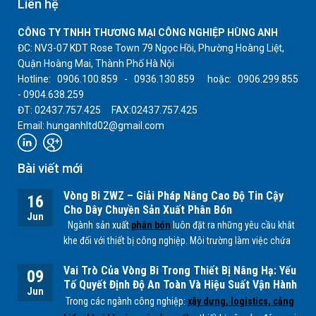
Liên hệ
CÔNG TY TNHH THƯƠNG MẠI CÔNG NGHIỆP HÙNG ANH
ĐC: NV3-07 KDT Rose Town 79 Ngọc Hồi, Phường Hoàng Liệt,
Quận Hoàng Mai, Thành Phố Hà Nội
Hotline: 0906.100.859 - 0936.130.859 hoặc: 0906.299.855
- 0904.638.259
ĐT: 02437.757.425 FAX:02437.757.425
Email: hunganhltd02@gmail.com
Bài viết mới
Vòng Bi ZWZ – Giải Pháp Nâng Cao Độ Tin Cậy
16
Cho Dây Chuyền Sản Xuất Phân Bón
Jun
Ngành sản xuất
phân bón
luôn đặt ra những yêu cầu khắt
khe đối với thiết bị công nghiệp. Môi trường làm việc chứa
nhiều bụi mịn, độ ẩm cao cùng các tác nhân hóa học từ
Vai Trò Của Vòng Bi Trong Thiết Bị Nâng Hạ: Yếu
quá trình sản xuất
NPK, lân, đạm
... có thể ảnh hưởng trực
09
Tố Quyết Định Độ An Toàn Và Hiệu Suất Vận Hành
tiếp đến tuổi thọ của các bộ phận cơ khí, đặc biệt là
vòng
Jun
Trong các ngành công nghiệp:
xây dựng, logistics, cảng
bi.