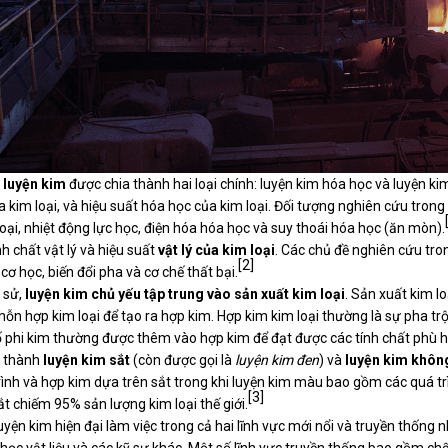
 luyện kim
được chia thành hai loại chính: luyện kim hóa học và luyện ki
a kim loại, và hiệu suất hóa học của kim loại. Đối tượng nghiên cứu tron
loại, nhiệt động lực học, điện hóa hóa học và suy thoái hóa học (ăn mòn).
nh chất vật lý và hiệu suất
vật lý của kim loại
. Các chủ đề nghiên cứu tron
[2]
cơ học, biến đổi pha và cơ chế thất bại.
h sử,
luyện kim chủ yếu tập trung vào sản xuất kim loại
. Sản xuất kim lo
ỗn hợp kim loại để tạo ra hợp kim. Hợp kim kim loại thường là sự pha trộ
ố phi kim thường được thêm vào hợp kim để đạt được các tính chất phù 
 thành
luyện kim sắt
(còn được gọi là
luyện kim đen
) và
luyện kim khôn
rình và hợp kim dựa trên sắt trong khi luyện kim màu bao gồm các quá trì
[3]
ắt chiếm 95% sản lượng kim loại thế giới.
uyện kim hiện đại làm việc trong cả hai lĩnh vực mới nổi và truyền thốn