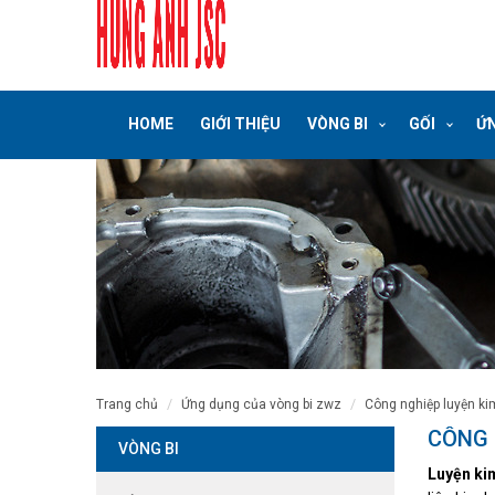
HOME
GIỚI THIỆU
VÒNG BI
GỐI
ỨN
trang chủ
ứng dụng của vòng bi zwz
công nghiệp luyện ki
CÔNG 
VÒNG BI
Luyện ki