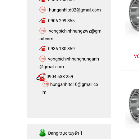
h
unganhltd02@gmail.com
0906.299.855
vongbichinhhangzwz@gm
ail.com​
0936.130.859
V
vongbichinhhanghunganh
@gmail.com
0904.638.259
hunganhltd10@gmail.co
m
Đang trực tuyến
1