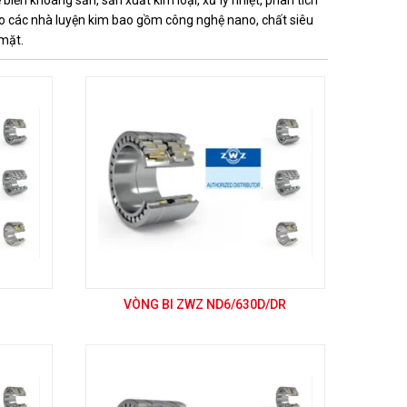
biến khoáng sản, sản xuất kim loại, xử lý nhiệt, phân tích
 cho các nhà luyện kim bao gồm công nghệ nano, chất siêu
 mặt.
VÒNG BI ZWZ ND6/630D/DR