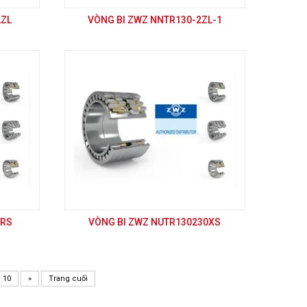
2ZL
VÒNG BI ZWZ NNTR130-2ZL-1
XRS
VÒNG BI ZWZ NUTR130230XS
10
»
Trang cuối