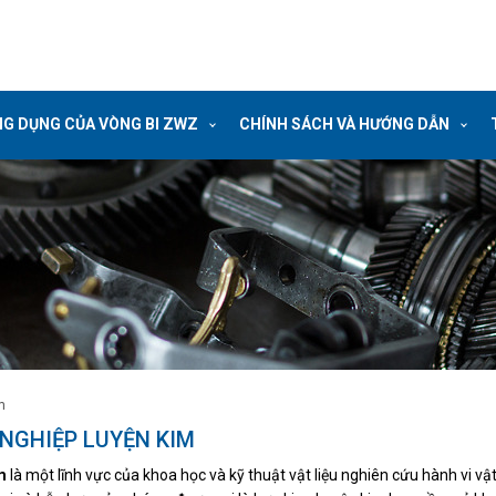
G DỤNG CỦA VÒNG BI ZWZ
CHÍNH SÁCH VÀ HƯỚNG DẪN
m
NGHIỆP LUYỆN KIM
m
là một lĩnh vực của khoa học và kỹ thuật vật liệu nghiên cứu hành vi vậ