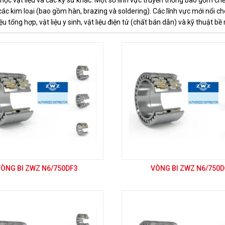
học vật liệu và các kỹ sư khác. Một số lĩnh vực truyền thống bao gồm chế 
i các kim loại (bao gồm hàn, brazing và soldering). Các lĩnh vực mới nổi
iệu tổng hợp, vật liệu y sinh, vật liệu điện tử (chất bán dẫn) và kỹ thuật bề
VÒNG BI ZWZ N6/750DF3
VÒNG BI ZWZ N6/750D