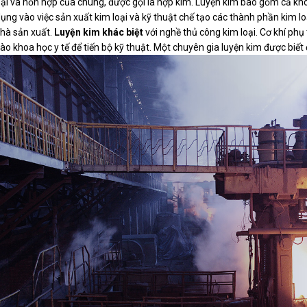
loại và hỗn hợp của chúng, được gọi là hợp kim. Luyện kim bao gồm cả kh
ụng vào việc sản xuất kim loại và kỹ thuật chế tạo các thành phần kim l
hà sản xuất.
Luyện kim khác biệt
với nghề thủ công kim loại. Cơ khí ph
ào khoa học y tế để tiến bộ kỹ thuật. Một chuyên gia luyện kim được biết