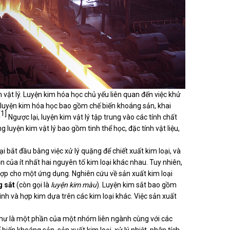
m vật lý. Luyện kim hóa học chủ yếu liên quan đến việc khử
g luyện kim hóa học bao gồm chế biến khoáng sản, khai
[1]
Ngược lại, luyện kim vật lý tập trung vào các tính chất
g luyện kim vật lý bao gồm tinh thể học, đặc tính vật liệu,
ại bắt đầu bằng việc xử lý quặng để chiết xuất kim loại, và
n của ít nhất hai nguyên tố kim loại khác nhau. Tuy nhiên,
hợp cho một ứng dụng. Nghiên cứu về sản xuất kim loại
g sắt
(còn gọi là
luyện kim màu
). Luyện kim sắt bao gồm
nh và hợp kim dựa trên các kim loại khác. Việc sản xuất
g như là một phần của một nhóm liên ngành cùng với các