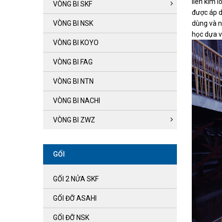
liên kim 
VÒNG BI SKF
được áp d
VÒNG BI NSK
dùng và n
học dựa v
VÒNG BI KOYO
VÒNG BI FAG
VÒNG BI NTN
VÒNG BI NACHI
VÒNG BI ZWZ
GỐI
GỐI 2 NỬA SKF
GỐI ĐỠ ASAHI
GỐI ĐỠ NSK