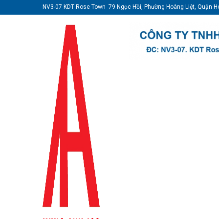
NV3-07 KDT Rose Town 79 Ngọc Hồi, Phường Hoàng Liệt, Quận H