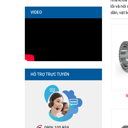
nhà khoa 
lỗi và nố
VIDEO
dẫn, vật l
HỖ TRỢ TRỰC TUYẾN
0906.100.859