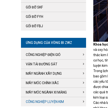
GỐI ĐỠ SKF
GỐI ĐỠ FYH
GỐI ĐỠ FBJ
ỨNG DỤNG CỦA VÒNG BI ZWZ
Khoa học
và oxy hó
CÔNG NGHIỆP ĐIỆN GIÓ
thác kim 
cơ học, tí
VẬN TẢI ĐƯỜNG SẮT
luyện kim 
Trong lịc
MÁY NGÀNH XÂY DỰNG
bao gồm h
các yếu t
MÁY MÓC CHÍNH XÁC
được chia
các quá t
MÁY MÓC NGÀNH XI MĂNG
kim loại s
CÔNG NGHIỆP LUYỆN KIM
Các nhà l