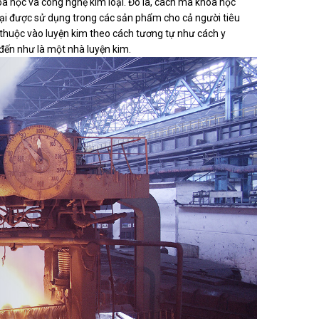
oa học và công nghệ kim loại. Đó là, cách mà khoa học
oại được sử dụng trong các sản phẩm cho cả người tiêu
ụ thuộc vào luyện kim theo cách tương tự như cách y
 đến như là một nhà luyện kim.