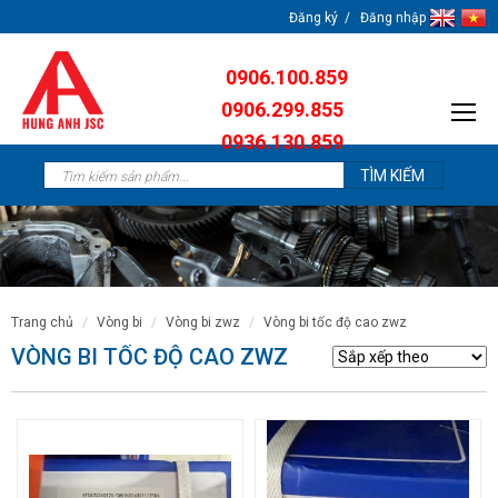
Đăng ký
Đăng nhập
0906.100.859
0906.299.855
0936.130.859
0904.638.259
trang chủ
vòng bi
vòng bi zwz
vòng bi tốc độ cao zwz
VÒNG BI TỐC ĐỘ CAO ZWZ