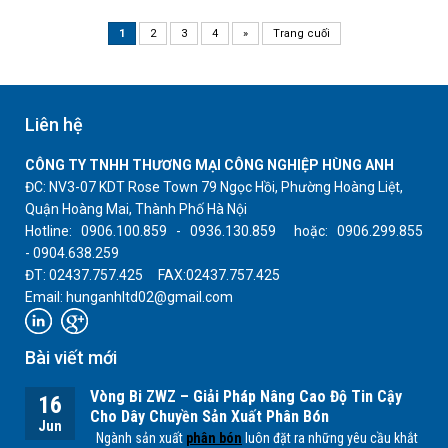
1
2
3
4
»
Trang cuối
Liên hệ
CÔNG TY TNHH THƯƠNG MẠI CÔNG NGHIỆP HÙNG ANH
ĐC: NV3-07 KDT Rose Town 79 Ngọc Hồi, Phường Hoàng Liệt,
Quận Hoàng Mai, Thành Phố Hà Nội
Hotline: 0906.100.859 - 0936.130.859 hoặc: 0906.299.855
- 0904.638.259
ĐT: 02437.757.425 FAX:02437.757.425
Email: hunganhltd02@gmail.com
Bài viết mới
Vòng Bi ZWZ – Giải Pháp Nâng Cao Độ Tin Cậy
16
Cho Dây Chuyền Sản Xuất Phân Bón
Jun
Ngành sản xuất
phân bón
luôn đặt ra những yêu cầu khắt