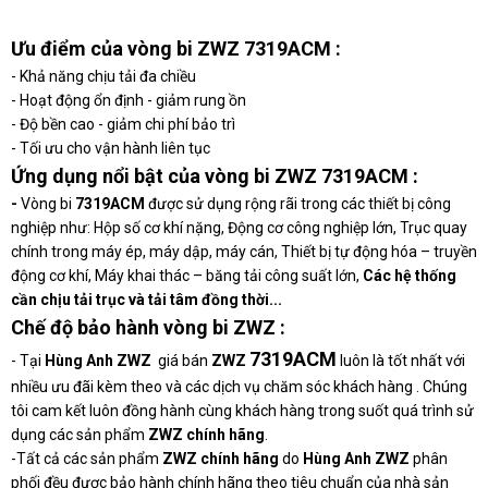
Ưu điểm của vòng bi ZWZ 7319ACM :
- Khả năng chịu tải đa chiều
- Hoạt động ổn định - giảm rung ồn
- Độ bền cao - giảm chi phí bảo trì
- Tối ưu cho vận hành liên tục
Ứng dụng nổi bật của vòng bi ZWZ 7319ACM :
-
Vòng bi
7319ACM
được sử dụng rộng rãi trong các thiết bị công
nghiệp như: Hộp số cơ khí nặng, Động cơ công nghiệp lớn, Trục quay
chính trong máy ép, máy dập, máy cán, Thiết bị tự động hóa – truyền
động cơ khí, Máy khai thác – băng tải công suất lớn,
Các hệ thống
cần chịu tải trục và tải tâm đồng thời...
Chế độ bảo hành vòng bi ZWZ :
7319ACM
- Tại
Hùng Anh ZWZ
giá bán
ZWZ
luôn là tốt nhất với
nhiều ưu đãi kèm theo và các dịch vụ chăm sóc khách hàng . Chúng
tôi cam kết luôn đồng hành cùng khách hàng trong suốt quá trình sử
dụng các sản phẩm
ZWZ chính hãng
.
-Tất cả các sản phẩm
ZWZ chính hãng
do
Hùng Anh ZWZ
phân
phối đều được bảo hành chính hãng theo tiêu chuẩn của nhà sản