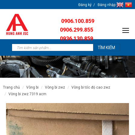
Đăng ký
Đăng nhập
0906.100.859
0906.299.855
0936.130.859
0904.638.259
trang chủ
vòng bi
vòng bi zwz
vòng bi tốc độ cao zwz
vòng bi zwz 7319 acm