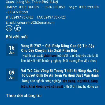
Quận Hoàng Mai, Thành Phố Hà Nội
Hotline: 0906.100.859 - 0936.130.859 hoặc: 0906.299.855
- 0904.638.259
ĐT: 02437.757.425 FAX:02437.757.425
Email: hunganhltd02@gmail.com
Bài viết mới
Vòng Bi ZWZ – Giải Pháp Nâng Cao Độ Tin Cậy
16
Cho Dây Chuyền Sản Xuất Phân Bón
Jun
Ngành sản xuất
phân bón
luôn đặt ra những yêu cầu khắt
khe đối với thiết bị công nghiệp. Môi trường làm việc chứa
nhiều bụi mịn, độ ẩm cao cùng các tác nhân hóa học từ
Vai Trò Của Vòng Bi Trong Thiết Bị Nâng Hạ: Yếu
quá trình sản xuất
NPK, lân, đạm
... có thể ảnh hưởng trực
09
Tố Quyết Định Độ An Toàn Và Hiệu Suất Vận Hành
tiếp đến tuổi thọ của các bộ phận cơ khí, đặc biệt là
vòng
Jun
Trong các ngành công nghiệp:
xây dựng, logistics, cảng
bi.
biển, khai khoáng và sản xuất
.....thiết bị nâng hạ đóng vai
trò quan trọng trong việc vận chuyển và xử lý hàng hóa có
Theo dõi chúng tôi
tải trọng lớn. Để các hệ thống này hoạt động ổn định, an
toàn và hiệu quả,
vòng bi (bearing)
là một trong những