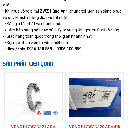
xuất.
- Khi mua vòng bi tại
ZWZ Hùng Anh
, chúng tôi luôn sẵn sàng phục
vụ quý khách những dịch vụ tốt nhất:
->Báo giá tốt nhất và nhanh nhất
->Đảm bảo hàng hóa đầy đủ giấy tờ và nguồn gốc xuất xứ rõ ràng.
->Giao hàng toàn quốc trong thời gian nhanh nhất.
->Đội ngũ nhân viên tư vấn nhiệt tình
Hotline/Zalo:
0936.130.859 – 0906.100.859
SẢN PHẨM LIÊN QUAN
VÒNG BI ZWZ 7321 ACM
VÒNG BI ZWZ 7320 ACM/P5