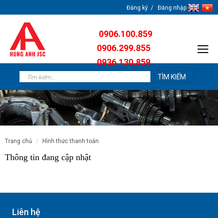
Đăng ký
Đăng nhập
0906.100.859
0906.299.855
0936.130.859
0904.638.259
trang chủ
hình thức thanh toán
Thông tin đang cập nhật
Liên hệ