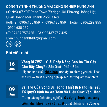
CÔNG TY TNHH THƯƠNG MẠI CÔNG NGHIỆP HÙNG ANH
ĐC: NV3-07 KDT Rose Town 79 Ngọc Hồi, Phường Hoàng Liệt,
Quận Hoàng Mai, Thành Phố Hà Nội
Hotline: 0906.100.859 - 0936.130.859 hoặc: 0906.299.855
- 0904.638.259
ĐT: 02437.757.425 FAX:02437.757.425
Email: hunganhltd02@gmail.com
Bài viết mới
Vòng Bi ZWZ – Giải Pháp Nâng Cao Độ Tin Cậy
16
Cho Dây Chuyền Sản Xuất Phân Bón
Jun
Ngành sản xuất
phân bón
luôn đặt ra những yêu cầu khắt
khe đối với thiết bị công nghiệp. Môi trường làm việc chứa
nhiều bụi mịn, độ ẩm cao cùng các tác nhân hóa học từ
Vai Trò Của Vòng Bi Trong Thiết Bị Nâng Hạ: Yếu
quá trình sản xuất
NPK, lân, đạm
... có thể ảnh hưởng trực
09
Tố Quyết Định Độ An Toàn Và Hiệu Suất Vận Hành
tiếp đến tuổi thọ của các bộ phận cơ khí, đặc biệt là
vòng
Jun
Trong các ngành công nghiệp:
xây dựng, logistics, cảng
bi.
biển, khai khoáng và sản xuất
.....thiết bị nâng hạ đóng vai