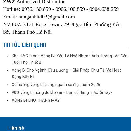
ZWZ
Authorized Distributor
Hotline: 0936.130.859 - 0906.100.859 - 0904.638.259
Email:
hunganhltd02@gmail.com
NV3-07. KDT Rose Town . 79 Ngọc Hồi. Phường Yên
Sở. Thành Phố Hà Nội
TIN TỨC LIÊN QUAN
Khe Hở C Trong Vòng Bi: Yếu Tố Nhỏ Nhưng Ảnh Hưởng Lớn Đến
Tuổi Thọ Thiết Bị
Vòng Bi Cho Ngành Cầu Đường – Giải Pháp Chịu Tải Và Hoạt
Động Bền Bỉ
Xu hướng vòng bi trong ngành xe điện năm 2026
90% vòng bi hỏng do lắp sai – bạn có đang mắc lỗi này?
VÒNG BI CHO THANG MÁY
Liên hệ