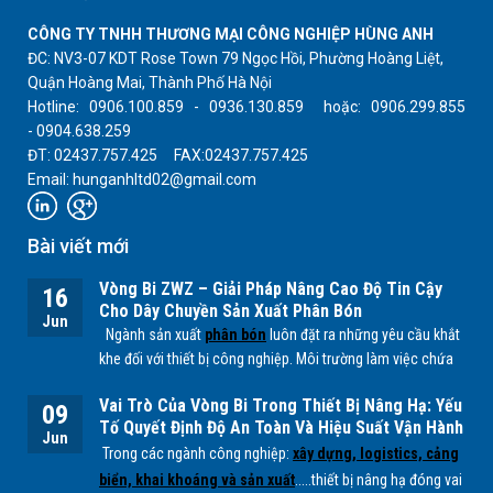
CÔNG TY TNHH THƯƠNG MẠI CÔNG NGHIỆP HÙNG ANH
ĐC: NV3-07 KDT Rose Town 79 Ngọc Hồi, Phường Hoàng Liệt,
Quận Hoàng Mai, Thành Phố Hà Nội
Hotline: 0906.100.859 - 0936.130.859 hoặc: 0906.299.855
- 0904.638.259
ĐT: 02437.757.425 FAX:02437.757.425
Email: hunganhltd02@gmail.com
Bài viết mới
Vòng Bi ZWZ – Giải Pháp Nâng Cao Độ Tin Cậy
16
Cho Dây Chuyền Sản Xuất Phân Bón
Jun
Ngành sản xuất
phân bón
luôn đặt ra những yêu cầu khắt
khe đối với thiết bị công nghiệp. Môi trường làm việc chứa
nhiều bụi mịn, độ ẩm cao cùng các tác nhân hóa học từ
Vai Trò Của Vòng Bi Trong Thiết Bị Nâng Hạ: Yếu
quá trình sản xuất
NPK, lân, đạm
... có thể ảnh hưởng trực
09
Tố Quyết Định Độ An Toàn Và Hiệu Suất Vận Hành
tiếp đến tuổi thọ của các bộ phận cơ khí, đặc biệt là
vòng
Jun
Trong các ngành công nghiệp:
xây dựng, logistics, cảng
bi.
biển, khai khoáng và sản xuất
.....thiết bị nâng hạ đóng vai