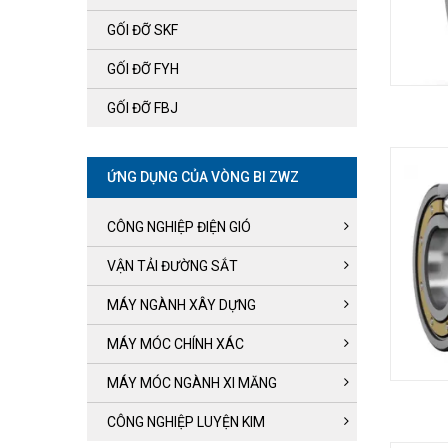
GỐI ĐỠ SKF
GỐI ĐỠ FYH
GỐI ĐỠ FBJ
ỨNG DỤNG CỦA VÒNG BI ZWZ
CÔNG NGHIỆP ĐIỆN GIÓ
VẬN TẢI ĐƯỜNG SẮT
MÁY NGÀNH XÂY DỰNG
MÁY MÓC CHÍNH XÁC
MÁY MÓC NGÀNH XI MĂNG
CÔNG NGHIỆP LUYỆN KIM