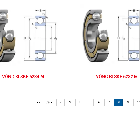
VÒNG BI SKF 6234 M
VÒNG BI SKF 6232 M
Trang đầu
«
3
4
5
6
7
8
9
1