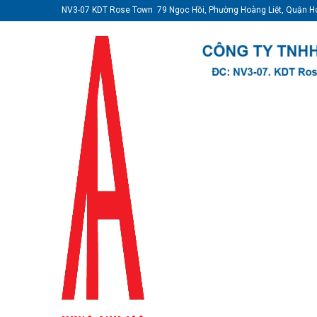
NV3-07 KDT Rose Town 79 Ngọc Hồi, Phường Hoàng Liệt, Quận H