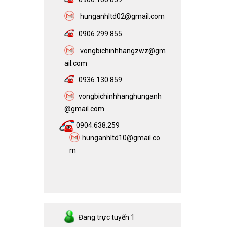
h
unganhltd02@gmail.com
0906.299.855
vongbichinhhangzwz@gm
ail.com​
0936.130.859
vongbichinhhanghunganh
@gmail.com
0904.638.259
hunganhltd10@gmail.co
m
Đang trực tuyến
1