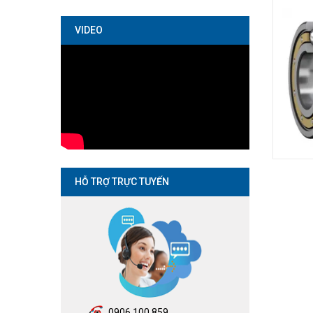
VIDEO
HỖ TRỢ TRỰC TUYẾN
0906.100.859