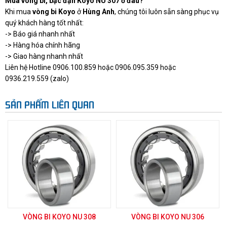
Mua vòng bi, bạc đạn Koyo NU 307 ở đâu?
Khi mua
vòng bi Koyo
ở
Hùng Anh
, chúng tôi luôn sẵn sàng phục vụ
quý khách hàng tốt nhất:
-> Báo giá nhanh nhất
-> Hàng hóa chính hãng
-> Giao hàng nhanh nhất
Liên hệ Hotline 0906.100.859 hoặc 0906.095.359 hoặc
0936.219.559 (zalo)
SẢN PHẨM LIÊN QUAN
VÒNG BI KOYO NU 308
VÒNG BI KOYO NU 306