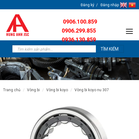
Đăng ký
Đăng nhập
0906.100.859
0906.299.855
0936.130.859
0904.638.259
trang chủ
vòng bi
vòng bi koyo
vòng bi koyo nu 307