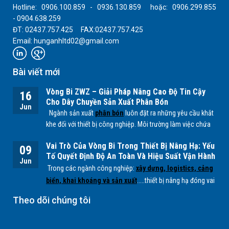
Hotline: 0906.100.859 - 0936.130.859 hoặc: 0906.299.855
- 0904.638.259
ĐT: 02437.757.425 FAX:02437.757.425
Email: hunganhltd02@gmail.com
Bài viết mới
Vòng Bi ZWZ – Giải Pháp Nâng Cao Độ Tin Cậy
16
Cho Dây Chuyền Sản Xuất Phân Bón
Jun
Ngành sản xuất
phân bón
luôn đặt ra những yêu cầu khắt
khe đối với thiết bị công nghiệp. Môi trường làm việc chứa
nhiều bụi mịn, độ ẩm cao cùng các tác nhân hóa học từ
Vai Trò Của Vòng Bi Trong Thiết Bị Nâng Hạ: Yếu
quá trình sản xuất
NPK, lân, đạm
... có thể ảnh hưởng trực
09
Tố Quyết Định Độ An Toàn Và Hiệu Suất Vận Hành
tiếp đến tuổi thọ của các bộ phận cơ khí, đặc biệt là
vòng
Jun
Trong các ngành công nghiệp:
xây dựng, logistics, cảng
bi.
biển, khai khoáng và sản xuất
.....thiết bị nâng hạ đóng vai
trò quan trọng trong việc vận chuyển và xử lý hàng hóa có
Theo dõi chúng tôi
tải trọng lớn. Để các hệ thống này hoạt động ổn định, an
toàn và hiệu quả,
vòng bi (bearing)
là một trong những
chi tiết cơ khí không thể thiếu.