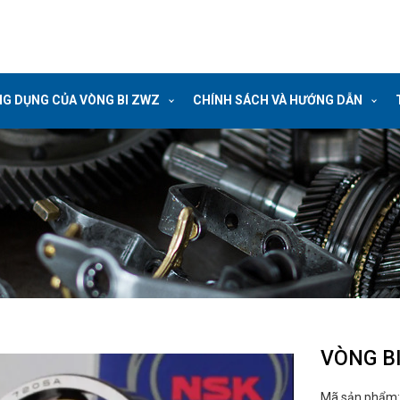
G DỤNG CỦA VÒNG BI ZWZ
CHÍNH SÁCH VÀ HƯỚNG DẪN
VÒNG B
Mã sản phẩm