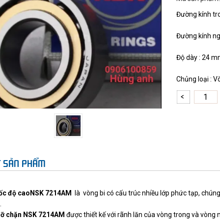
Đường kính tr
Đường kính ng
Độ dày : 24 
Chủng loại : V
ẾT SẢN PHẨM
ốc độ cao
NSK 7214AM
là vòng bi có cấu trúc nhiều lớp phức tạp, chún
.
đỡ chặn
NSK 7214AM
được thiết kế với rãnh lăn của vòng trong và vòng