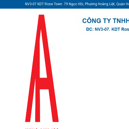
NV3-07 KDT Rose Town 79 Ngọc Hồi, Phường Hoàng Liệt, Quận H