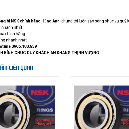
òng bi NSK chính hãng Hùng Anh
. chúng tôi luôn sẵn sàng phục vụ quý 
á nhanh nhất
óa chính hãng
àng nhanh nhất
otline 0906.100.859
H KÍNH CHÚC QUÝ KHÁCH AN KHANG THỊNH VƯỢNG
ẨM LIÊN QUAN