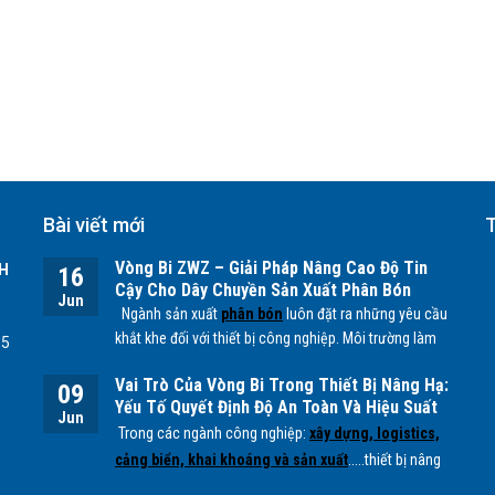
Bài viết mới
T
Vòng Bi ZWZ – Giải Pháp Nâng Cao Độ Tin
H
16
Cậy Cho Dây Chuyền Sản Xuất Phân Bón
Jun
Ngành sản xuất
phân bón
luôn đặt ra những yêu cầu
khắt khe đối với thiết bị công nghiệp. Môi trường làm
55
việc chứa nhiều bụi mịn, độ ẩm cao cùng các tác
Vai Trò Của Vòng Bi Trong Thiết Bị Nâng Hạ:
nhân hóa học từ quá trình sản xuất
NPK, lân, đạm
...
09
Yếu Tố Quyết Định Độ An Toàn Và Hiệu Suất
có thể ảnh hưởng trực tiếp đến tuổi thọ của các bộ
Jun
Vận Hành
Trong các ngành công nghiệp:
xây dựng, logistics,
phận cơ khí, đặc biệt là
vòng bi.
cảng biển, khai khoáng và sản xuất
.....thiết bị nâng
hạ đóng vai trò quan trọng trong việc vận chuyển và