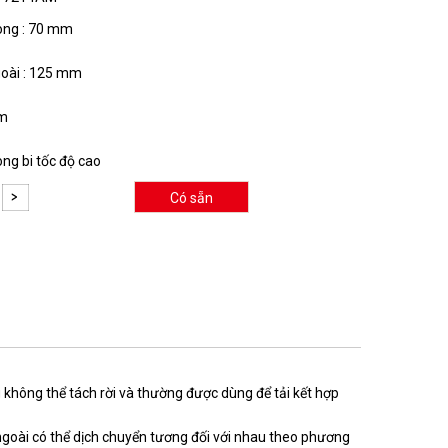
ong : 70 mm
oài : 125 mm
mm
òng bi tốc độ cao
Có sẵn
g không thể tách rời và thường được dùng để tải kết hợp
 ngoài có thể dịch chuyển tương đối với nhau theo phương