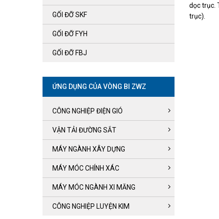
dọc trục. T
GỐI ĐỠ SKF
trục).
GỐI ĐỠ FYH
GỐI ĐỠ FBJ
ỨNG DỤNG CỦA VÒNG BI ZWZ
CÔNG NGHIỆP ĐIỆN GIÓ
VẬN TẢI ĐƯỜNG SẮT
MÁY NGÀNH XÂY DỰNG
MÁY MÓC CHÍNH XÁC
MÁY MÓC NGÀNH XI MĂNG
CÔNG NGHIỆP LUYỆN KIM