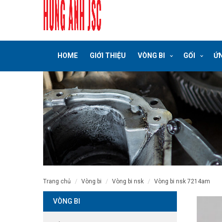
HOME
GIỚI THIỆU
VÒNG BI
GỐI
ỨN
trang chủ
vòng bi
vòng bi nsk
vòng bi nsk 7214am
VÒNG BI