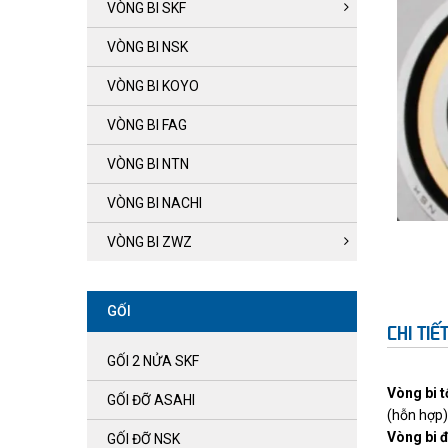
VÒNG BI SKF
VÒNG BI NSK
VÒNG BI KOYO
VÒNG BI FAG
VÒNG BI NTN
VÒNG BI NACHI
VÒNG BI ZWZ
GỐI
CHI TI
GỐI 2 NỬA SKF
Vòng bi t
GỐI ĐỠ ASAHI
(hỗn hợp)
Vòng bi 
GỐI ĐỠ NSK