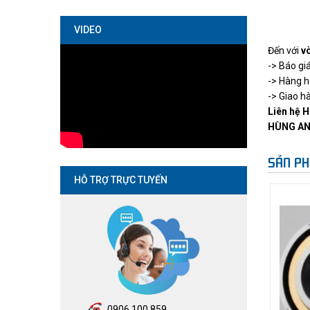
VIDEO
Đến với
v
-> Báo gi
-> Hàng h
-> Giao h
Liên hệ H
HÙNG AN
SẢN PH
HỖ TRỢ TRỰC TUYẾN
0906.100.859