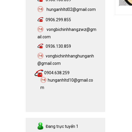
h
unganhltd02@gmail.com
0906.299.855
vongbichinhhangzwz@gm
ail.com​
0936.130.859
vongbichinhhanghunganh
@gmail.com
0904.638.259
hunganhltd10@gmail.co
m
Đang trực tuyến
1