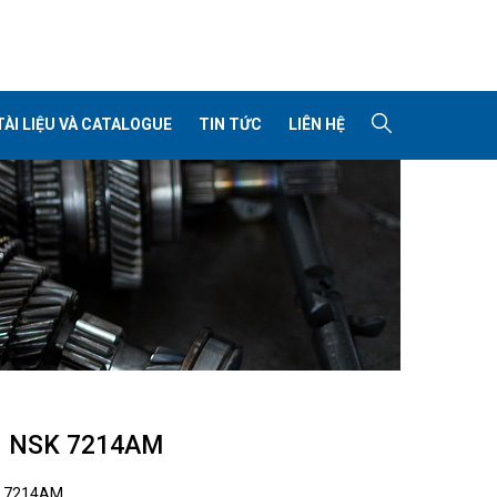
TÀI LIỆU VÀ CATALOGUE
TIN TỨC
LIÊN HỆ
I NSK 7214AM
:
7214AM