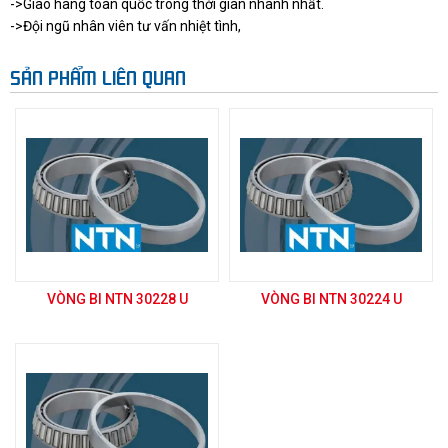
->Giao hàng toàn quốc trong thời gian nhanh nhất.
->Đội ngũ nhân viên tư vấn nhiệt tình,
SẢN PHẨM LIÊN QUAN
VÒNG BI NTN 30228 U
VÒNG BI NTN 30224 U