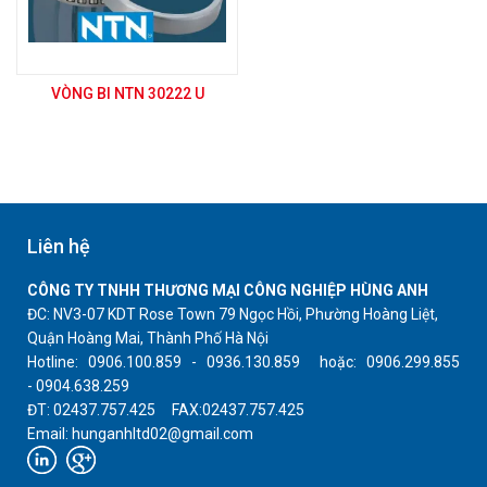
VÒNG BI NTN 30222 U
Liên hệ
CÔNG TY TNHH THƯƠNG MẠI CÔNG NGHIỆP HÙNG ANH
ĐC: NV3-07 KDT Rose Town 79 Ngọc Hồi, Phường Hoàng Liệt,
Quận Hoàng Mai, Thành Phố Hà Nội
Hotline: 0906.100.859 - 0936.130.859 hoặc: 0906.299.855
- 0904.638.259
ĐT: 02437.757.425 FAX:02437.757.425
Email: hunganhltd02@gmail.com