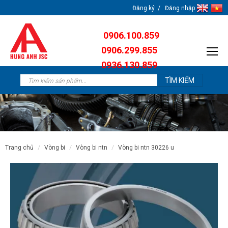
Đăng ký
Đăng nhập
0906.100.859
0906.299.855
0936.130.859
0904.638.259
trang chủ
vòng bi
vòng bi ntn
vòng bi ntn 30226 u