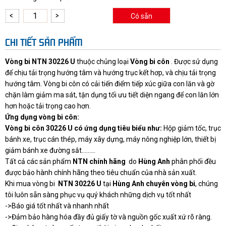
Có sẵn
CHI TIẾT SẢN PHẨM
Vòng bi NTN 30226 U
thuộc chủng loại
Vòng bi côn
. Được sử dụng
để chịu tải trọng hướng tâm và hướng trục kết hơp, và chịu tải trọng
hướng tâm. Vòng bi côn có cải tiến điểm tiếp xúc giữa con lăn và gờ
chặn làm giảm ma sát, tận dụng tối ưu tiết diện ngang để con lăn lớn
hơn hoặc tải trọng cao hơn.
Ứng dụng vòng bi côn:
Vòng bi côn 30226 U có ứng dụng tiêu biểu như:
Hộp giảm tốc, trục
bánh xe, trục cán thép, máy xây dựng, máy nông nghiệp lớn, thiết bị
giảm bánh xe đường sắt.........
Tất cả các sản phẩm
NTN chính hãng
do
Hùng Anh
phân phối đều
được bảo hành chính hãng theo tiêu chuẩn của nhà sản xuất.
Khi mua vòng bi
NTN 30226 U
tại
Hùng Anh chuyên vòng bi
,
chúng
tôi luôn sẵn sàng phục vụ quý khách những dịch vụ tốt nhất
->Báo giá tốt nhất và nhanh nhất
->Đảm bảo hàng hóa đầy đủ giấy tờ và nguồn gốc xuất xứ rõ ràng.