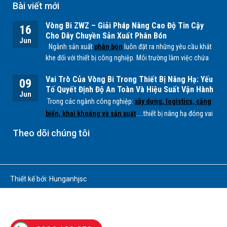
Bài viết mới
Vòng Bi ZWZ – Giải Pháp Nâng Cao Độ Tin Cậy
16
Cho Dây Chuyền Sản Xuất Phân Bón
Jun
Ngành sản xuất
phân bón
luôn đặt ra những yêu cầu khắt
khe đối với thiết bị công nghiệp. Môi trường làm việc chứa
nhiều bụi mịn, độ ẩm cao cùng các tác nhân hóa học từ
Vai Trò Của Vòng Bi Trong Thiết Bị Nâng Hạ: Yếu
quá trình sản xuất
NPK, lân, đạm
... có thể ảnh hưởng trực
09
Tố Quyết Định Độ An Toàn Và Hiệu Suất Vận Hành
tiếp đến tuổi thọ của các bộ phận cơ khí, đặc biệt là
vòng
Jun
Trong các ngành công nghiệp:
xây dựng, logistics, cảng
bi.
biển, khai khoáng và sản xuất
.....thiết bị nâng hạ đóng vai
trò quan trọng trong việc vận chuyển và xử lý hàng hóa có
Theo dõi chúng tôi
tải trọng lớn. Để các hệ thống này hoạt động ổn định, an
toàn và hiệu quả,
vòng bi (bearing)
là một trong những
chi tiết cơ khí không thể thiếu.
Thiết kế bởi: Hunganhjsc