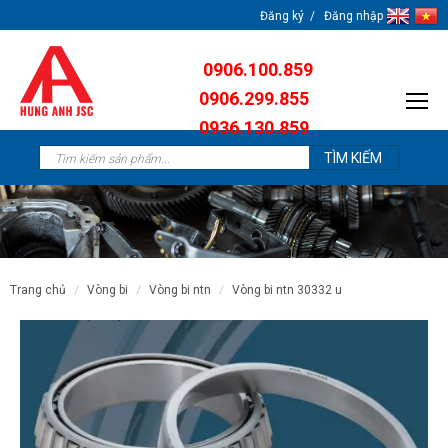
Đăng ký
Đăng nhập
0906.100.859
0906.299.855
0936.130.859
0904.638.259
trang chủ
vòng bi
vòng bi ntn
vòng bi ntn 30332 u