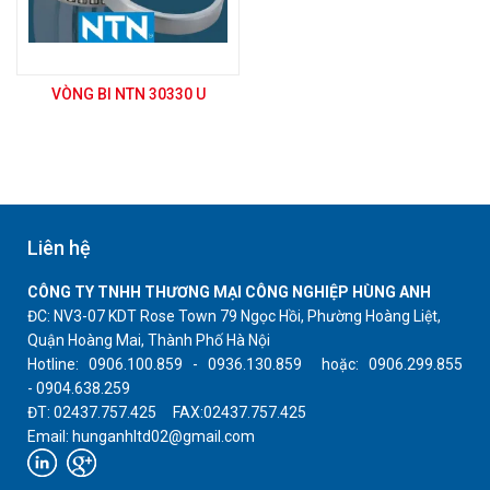
VÒNG BI NTN 30330 U
Liên hệ
CÔNG TY TNHH THƯƠNG MẠI CÔNG NGHIỆP HÙNG ANH
ĐC: NV3-07 KDT Rose Town 79 Ngọc Hồi, Phường Hoàng Liệt,
Quận Hoàng Mai, Thành Phố Hà Nội
Hotline: 0906.100.859 - 0936.130.859 hoặc: 0906.299.855
- 0904.638.259
ĐT: 02437.757.425 FAX:02437.757.425
Email: hunganhltd02@gmail.com