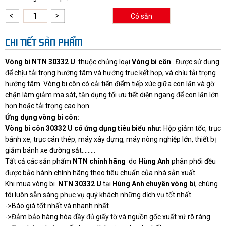
Có sẵn
CHI TIẾT SẢN PHẨM
Vòng bi NTN 303
32 U
thuộc chủng loại
Vòng bi côn
. Được sử dụng
để chịu tải trọng hướng tâm và hướng trục kết hơp, và chịu tải trọng
hướng tâm. Vòng bi côn có cải tiến điểm tiếp xúc giữa con lăn và gờ
chặn làm giảm ma sát, tận dụng tối ưu tiết diện ngang để con lăn lớn
hơn hoặc tải trọng cao hơn.
Ứng dụng vòng bi côn:
Vòng bi côn 30332 U có ứng dụng tiêu biểu như:
Hộp giảm tốc, trục
bánh xe, trục cán thép, máy xây dựng, máy nông nghiệp lớn, thiết bị
giảm bánh xe đường sắt.........
Tất cả các sản phẩm
NTN chính hãng
do
Hùng Anh
phân phối đều
được bảo hành chính hãng theo tiêu chuẩn của nhà sản xuất.
Khi mua vòng bi
NTN 30332 U
tại
Hùng Anh chuyên vòng bi
,
chúng
tôi luôn sẵn sàng phục vụ quý khách những dịch vụ tốt nhất
->Báo giá tốt nhất và nhanh nhất
->Đảm bảo hàng hóa đầy đủ giấy tờ và nguồn gốc xuất xứ rõ ràng.