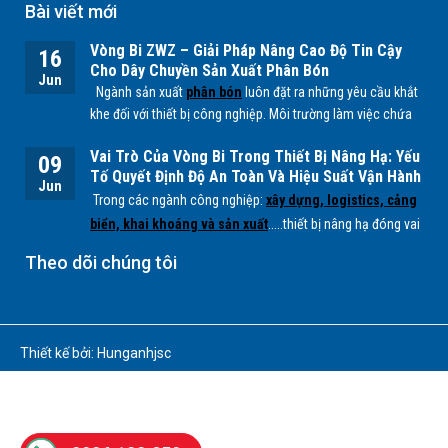
Bài viết mới
Vòng Bi ZWZ – Giải Pháp Nâng Cao Độ Tin Cậy
16
Cho Dây Chuyền Sản Xuất Phân Bón
Jun
Ngành sản xuất
phân bón
luôn đặt ra những yêu cầu khắt
khe đối với thiết bị công nghiệp. Môi trường làm việc chứa
nhiều bụi mịn, độ ẩm cao cùng các tác nhân hóa học từ
Vai Trò Của Vòng Bi Trong Thiết Bị Nâng Hạ: Yếu
quá trình sản xuất
NPK, lân, đạm
... có thể ảnh hưởng trực
09
Tố Quyết Định Độ An Toàn Và Hiệu Suất Vận Hành
tiếp đến tuổi thọ của các bộ phận cơ khí, đặc biệt là
vòng
Jun
Trong các ngành công nghiệp:
xây dựng, logistics, cảng
bi.
biển, khai khoáng và sản xuất
.....thiết bị nâng hạ đóng vai
trò quan trọng trong việc vận chuyển và xử lý hàng hóa có
Theo dõi chúng tôi
tải trọng lớn. Để các hệ thống này hoạt động ổn định, an
toàn và hiệu quả,
vòng bi (bearing)
là một trong những
chi tiết cơ khí không thể thiếu.
Thiết kế bởi: Hunganhjsc