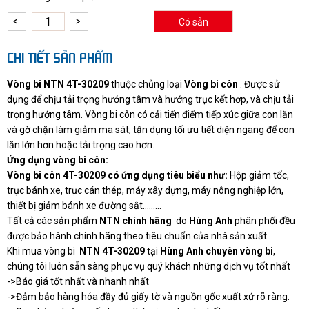
Có sẵn
CHI TIẾT SẢN PHẨM
Vòng bi NTN 4T-30209
thuộc chủng loại
Vòng bi côn
. Được sử
dụng để chịu tải trọng hướng tâm và hướng trục kết hơp, và chịu tải
trọng hướng tâm. Vòng bi côn có cải tiến điểm tiếp xúc giữa con lăn
và gờ chặn làm giảm ma sát, tận dụng tối ưu tiết diện ngang để con
lăn lớn hơn hoặc tải trọng cao hơn.
Ứng dụng vòng bi côn:
Vòng bi côn 4T-30209 có ứng dụng tiêu biểu như:
Hộp giảm tốc,
trục bánh xe, trục cán thép, máy xây dựng, máy nông nghiệp lớn,
thiết bị giảm bánh xe đường sắt.........
Tất cả các sản phẩm
NTN chính hãng
do
Hùng Anh
phân phối đều
được bảo hành chính hãng theo tiêu chuẩn của nhà sản xuất.
Khi mua vòng bi
NTN 4T-30209
tại
Hùng Anh chuyên vòng bi
,
chúng tôi luôn sẵn sàng phục vụ quý khách những dịch vụ tốt nhất
->Báo giá tốt nhất và nhanh nhất
->Đảm bảo hàng hóa đầy đủ giấy tờ và nguồn gốc xuất xứ rõ ràng.