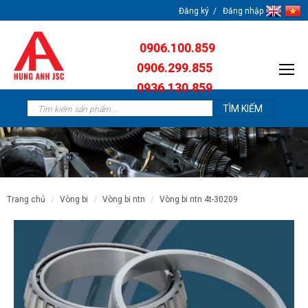
Đăng ký
Đăng nhập
0906.100.859
0906.299.855
0936.130.859
0904.638.259
trang chủ
vòng bi
vòng bi ntn
vòng bi ntn 4t-30209