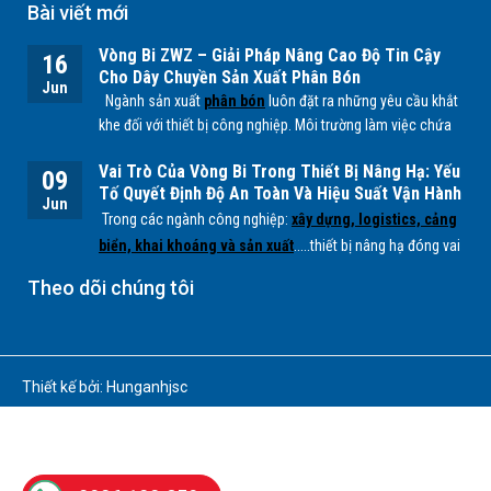
Bài viết mới
Vòng Bi ZWZ – Giải Pháp Nâng Cao Độ Tin Cậy
16
Cho Dây Chuyền Sản Xuất Phân Bón
Jun
Ngành sản xuất
phân bón
luôn đặt ra những yêu cầu khắt
khe đối với thiết bị công nghiệp. Môi trường làm việc chứa
nhiều bụi mịn, độ ẩm cao cùng các tác nhân hóa học từ
Vai Trò Của Vòng Bi Trong Thiết Bị Nâng Hạ: Yếu
quá trình sản xuất
NPK, lân, đạm
... có thể ảnh hưởng trực
09
Tố Quyết Định Độ An Toàn Và Hiệu Suất Vận Hành
tiếp đến tuổi thọ của các bộ phận cơ khí, đặc biệt là
vòng
Jun
Trong các ngành công nghiệp:
xây dựng, logistics, cảng
bi.
biển, khai khoáng và sản xuất
.....thiết bị nâng hạ đóng vai
trò quan trọng trong việc vận chuyển và xử lý hàng hóa có
Theo dõi chúng tôi
tải trọng lớn. Để các hệ thống này hoạt động ổn định, an
toàn và hiệu quả,
vòng bi (bearing)
là một trong những
chi tiết cơ khí không thể thiếu.
Thiết kế bởi: Hunganhjsc