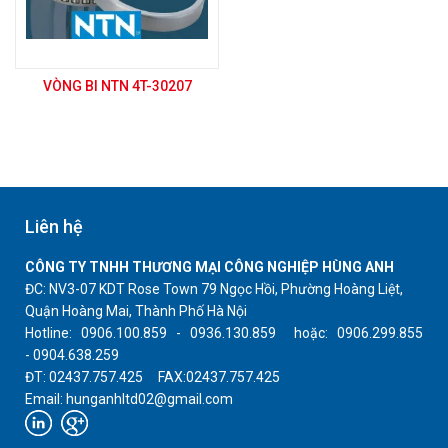
VÒNG BI NTN 4T-30207
Liên hệ
CÔNG TY TNHH THƯƠNG MẠI CÔNG NGHIỆP HÙNG ANH
ĐC: NV3-07 KDT Rose Town 79 Ngọc Hồi, Phường Hoàng Liệt,
Quận Hoàng Mai, Thành Phố Hà Nội
Hotline: 0906.100.859 - 0936.130.859 hoặc: 0906.299.855
- 0904.638.259
ĐT: 02437.757.425 FAX:02437.757.425
Email: hunganhltd02@gmail.com