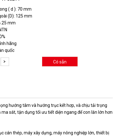
ong ( d ): 70 mm
goài (D): 125 mm
26.25 mm
:NTN
00%
ính hãng
àn quốc
Có sẵn
trọng hướng tâm và hướng trục kết hơp, và chịu tải trọng
ma sát, tận dụng tối ưu tiết diện ngang để con lăn lớn hơn
rục cán thép, máy xây dựng, máy nông nghiệp lớn, thiết bị