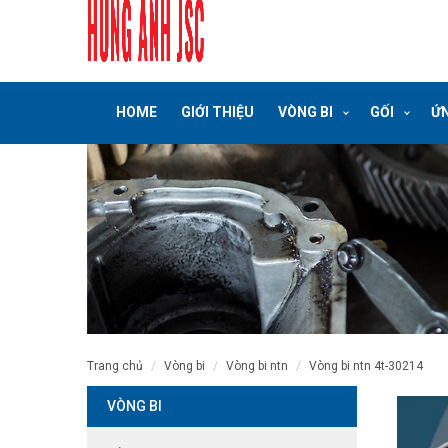
HOME
GIỚI THIỆU
VÒNG BI
GỐI
ỨN
trang chủ
vòng bi
vòng bi ntn
vòng bi ntn 4t-30214
VÒNG BI