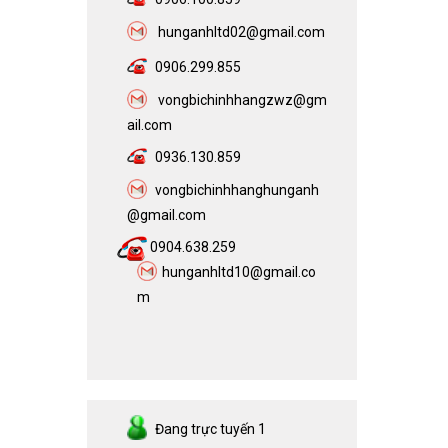
h
unganhltd02@gmail.com
0906.299.855
vongbichinhhangzwz@gm
ail.com​
0936.130.859
vongbichinhhanghunganh
@gmail.com
0904.638.259
hunganhltd10@gmail.co
m
Đang trực tuyến
1