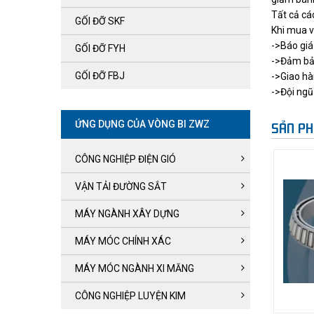
Tất cả c
GỐI ĐỠ SKF
Khi mua 
->Báo giá
GỐI ĐỠ FYH
->Đảm bảo
GỐI ĐỠ FBJ
->Giao hà
->Đội ngũ 
ỨNG DỤNG CỦA VÒNG BI ZWZ
SẢN PH
CÔNG NGHIỆP ĐIỆN GIÓ
VẬN TẢI ĐƯỜNG SẮT
MÁY NGÀNH XÂY DỰNG
MÁY MÓC CHÍNH XÁC
MÁY MÓC NGÀNH XI MĂNG
CÔNG NGHIỆP LUYỆN KIM