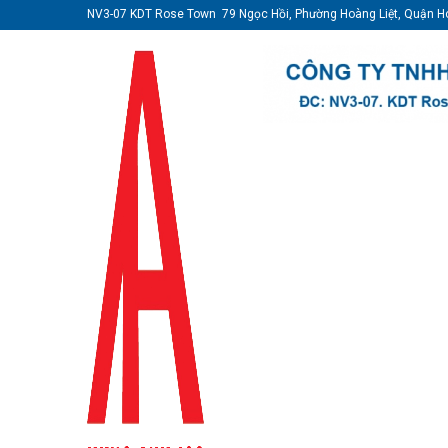
NV3-07 KDT Rose Town 79 Ngọc Hồi, Phường Hoàng Liệt, Quận H