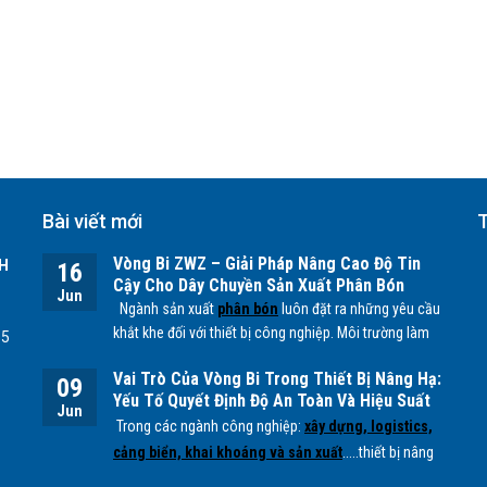
Bài viết mới
T
Vòng Bi ZWZ – Giải Pháp Nâng Cao Độ Tin
H
16
Cậy Cho Dây Chuyền Sản Xuất Phân Bón
Jun
Ngành sản xuất
phân bón
luôn đặt ra những yêu cầu
khắt khe đối với thiết bị công nghiệp. Môi trường làm
55
việc chứa nhiều bụi mịn, độ ẩm cao cùng các tác
Vai Trò Của Vòng Bi Trong Thiết Bị Nâng Hạ:
nhân hóa học từ quá trình sản xuất
NPK, lân, đạm
...
09
Yếu Tố Quyết Định Độ An Toàn Và Hiệu Suất
có thể ảnh hưởng trực tiếp đến tuổi thọ của các bộ
Jun
Vận Hành
Trong các ngành công nghiệp:
xây dựng, logistics,
phận cơ khí, đặc biệt là
vòng bi.
cảng biển, khai khoáng và sản xuất
.....thiết bị nâng
hạ đóng vai trò quan trọng trong việc vận chuyển và