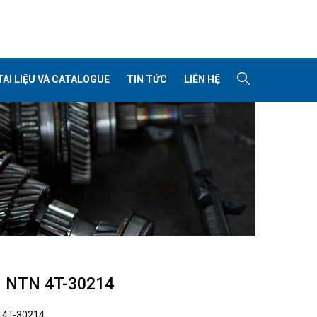
TÀI LIỆU VÀ CATALOGUE
TIN TỨC
LIÊN HỆ
 NTN 4T-30214
:
4T-30214