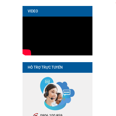
VIDEO
HỖ TRỢ TRỰC TUYẾN
0906.100.859