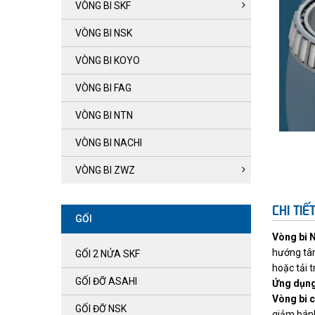
VÒNG BI SKF
VÒNG BI NSK
VÒNG BI KOYO
VÒNG BI FAG
VÒNG BI NTN
VÒNG BI NACHI
VÒNG BI ZWZ
CHI TI
GỐI
Vòng bi 
hướng tâm
GỐI 2 NỬA SKF
hoặc tải 
GỐI ĐỠ ASAHI
Ứng dụng
Vòng bi 
GỐI ĐỠ NSK
giảm bánh 