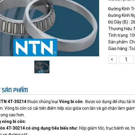
Đường Kính Tr
Đường Kính N
Độ Dày (B) : 
Thương hiệu 
Tình trạng :1
Sản phẩm :Ch
Giao hàng :To
ẾT SẢN PHẨM
NTN 4T-30214
thuộc chủng loại
Vòng bi côn
. Được sử dụng để chịu tải 
. Vòng bi côn có cải tiến điểm tiếp xúc giữa con lăn và gờ chặn làm giảm 
trọng cao hơn.
 vòng bi côn:
côn 4T-30214 có ứng dụng tiêu biểu như:
Hộp giảm tốc, trục bánh xe, t
xe đường sắt.........