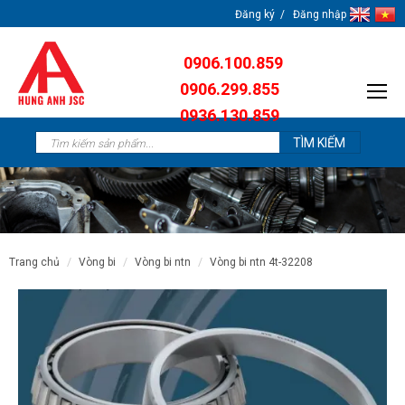
Đăng ký
Đăng nhập
0906.100.859
0906.299.855
0936.130.859
0904.638.259
trang chủ
vòng bi
vòng bi ntn
vòng bi ntn 4t-32208