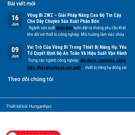
Bài viết mới
Vòng Bi ZWZ – Giải Pháp Nâng Cao Độ Tin Cậy
16
Cho Dây Chuyền Sản Xuất Phân Bón
Jun
Ngành sản xuất
phân bón
luôn đặt ra những yêu cầu khắt
khe đối với thiết bị công nghiệp. Môi trường làm việc chứa
nhiều bụi mịn, độ ẩm cao cùng các tác nhân hóa học từ
Vai Trò Của Vòng Bi Trong Thiết Bị Nâng Hạ: Yếu
quá trình sản xuất
NPK, lân, đạm
... có thể ảnh hưởng trực
09
Tố Quyết Định Độ An Toàn Và Hiệu Suất Vận Hành
tiếp đến tuổi thọ của các bộ phận cơ khí, đặc biệt là
vòng
Jun
Trong các ngành công nghiệp:
xây dựng, logistics, cảng
bi.
biển, khai khoáng và sản xuất
.....thiết bị nâng hạ đóng vai
trò quan trọng trong việc vận chuyển và xử lý hàng hóa có
Theo dõi chúng tôi
tải trọng lớn. Để các hệ thống này hoạt động ổn định, an
toàn và hiệu quả,
vòng bi (bearing)
là một trong những
chi tiết cơ khí không thể thiếu.
Thiết kế bởi: Hunganhjsc