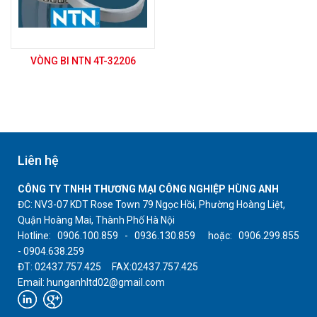
VÒNG BI NTN 4T-32206
Liên hệ
CÔNG TY TNHH THƯƠNG MẠI CÔNG NGHIỆP HÙNG ANH
ĐC: NV3-07 KDT Rose Town 79 Ngọc Hồi, Phường Hoàng Liệt,
Quận Hoàng Mai, Thành Phố Hà Nội
Hotline: 0906.100.859 - 0936.130.859 hoặc: 0906.299.855
- 0904.638.259
ĐT: 02437.757.425 FAX:02437.757.425
Email: hunganhltd02@gmail.com