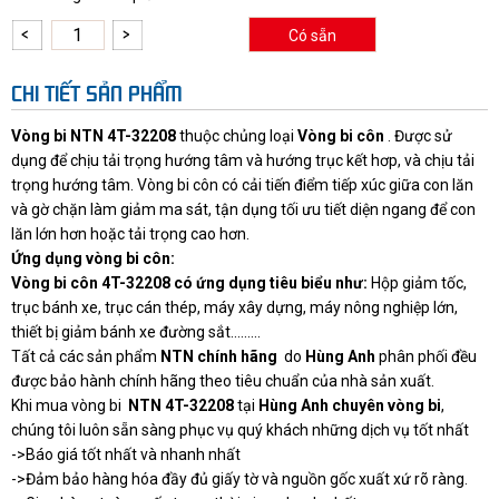
Có sẵn
CHI TIẾT SẢN PHẨM
Vòng bi NTN 4T-32208
thuộc chủng loại
Vòng bi côn
. Được sử
dụng để chịu tải trọng hướng tâm và hướng trục kết hơp, và chịu tải
trọng hướng tâm. Vòng bi côn có cải tiến điểm tiếp xúc giữa con lăn
và gờ chặn làm giảm ma sát, tận dụng tối ưu tiết diện ngang để con
lăn lớn hơn hoặc tải trọng cao hơn.
Ứng dụng vòng bi côn:
Vòng bi côn 4T-32208 có ứng dụng tiêu biểu như:
Hộp giảm tốc,
trục bánh xe, trục cán thép, máy xây dựng, máy nông nghiệp lớn,
thiết bị giảm bánh xe đường sắt.........
Tất cả các sản phẩm
NTN chính hãng
do
Hùng Anh
phân phối đều
được bảo hành chính hãng theo tiêu chuẩn của nhà sản xuất.
Khi mua vòng bi
NTN 4T-32208
tại
Hùng Anh chuyên vòng bi
,
chúng tôi luôn sẵn sàng phục vụ quý khách những dịch vụ tốt nhất
->Báo giá tốt nhất và nhanh nhất
->Đảm bảo hàng hóa đầy đủ giấy tờ và nguồn gốc xuất xứ rõ ràng.