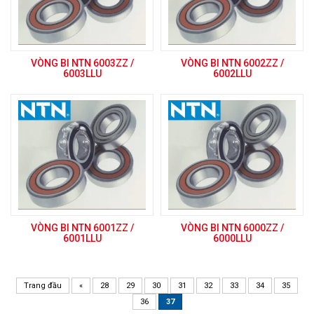
VÒNG BI NTN 6003ZZ /
VÒNG BI NTN 6002ZZ /
6003LLU
6002LLU
VÒNG BI NTN 6001ZZ /
VÒNG BI NTN 6000ZZ /
6001LLU
6000LLU
Trang đầu
«
28
29
30
31
32
33
34
35
36
37