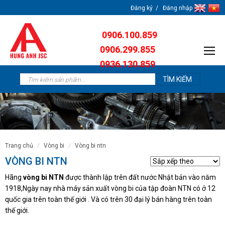
Đăng ký
Đăng nhập
0906.100.859
0906.299.855
0936.130.859
0904.638.259
trang chủ
vòng bi
vòng bi ntn
VÒNG BI NTN
Hãng
vòng bi NTN
được thành lập trên đất nước Nhật bản vào năm
1918,Ngày nay nhà máy sản xuất vòng bi của tập đoàn NTN có ở 12
quốc gia trên toàn thế giới . Và có trên 30 đại lý bán hàng trên toàn
thế giới.