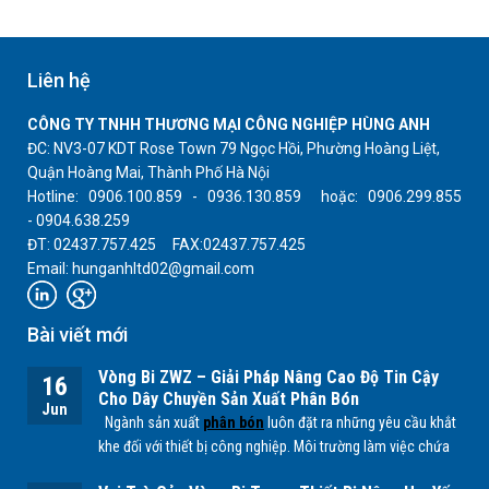
Liên hệ
CÔNG TY TNHH THƯƠNG MẠI CÔNG NGHIỆP HÙNG ANH
ĐC: NV3-07 KDT Rose Town 79 Ngọc Hồi, Phường Hoàng Liệt,
Quận Hoàng Mai, Thành Phố Hà Nội
Hotline: 0906.100.859 - 0936.130.859 hoặc: 0906.299.855
- 0904.638.259
ĐT: 02437.757.425 FAX:02437.757.425
Email: hunganhltd02@gmail.com
Bài viết mới
Vòng Bi ZWZ – Giải Pháp Nâng Cao Độ Tin Cậy
16
Cho Dây Chuyền Sản Xuất Phân Bón
Jun
Ngành sản xuất
phân bón
luôn đặt ra những yêu cầu khắt
khe đối với thiết bị công nghiệp. Môi trường làm việc chứa
nhiều bụi mịn, độ ẩm cao cùng các tác nhân hóa học từ