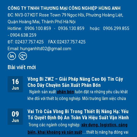
CÔNG TY TNHH THƯƠNG MẠI CÔNG NGHIỆP HÙNG ANH
ĐC: NV3-07 KDT Rose Town 79 Ngọc Hồi, Phường Hoàng Liệt,
Quận Hoàng Mai, Thành Phố Hà Nội
Hotline: 0906.100.859 - 0936.130.859 hoặc: 0906.299.855
- 0904.638.259
ĐT: 02437.757.425 FAX:02437.757.425
Email: hunganhltd02@gmail.com
Bài viết mới
Vòng Bi ZWZ – Giải Pháp Nâng Cao Độ Tin Cậy
16
Cho Dây Chuyền Sản Xuất Phân Bón
Jun
Ngành sản xuất
phân bón
luôn đặt ra những yêu cầu khắt
khe đối với thiết bị công nghiệp. Môi trường làm việc chứa
nhiều bụi mịn, độ ẩm cao cùng các tác nhân hóa học từ
Vai Trò Của Vòng Bi Trong Thiết Bị Nâng Hạ: Yếu
quá trình sản xuất
NPK, lân, đạm
... có thể ảnh hưởng trực
09
Tố Quyết Định Độ An Toàn Và Hiệu Suất Vận Hành
tiếp đến tuổi thọ của các bộ phận cơ khí, đặc biệt là
vòng
Jun
Trong các ngành công nghiệp:
xây dựng, logistics, cảng
bi.
biển, khai khoáng và sản xuất
.....thiết bị nâng hạ đóng vai