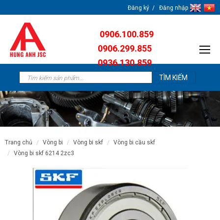
Đăng ký
Đăng nhập
0906.100.859
0906.299.855
0936.130.859
0904.638.259
trang chủ
vòng bi
vòng bi skf
vòng bi cầu skf
vòng bi skf 6214 2zc3