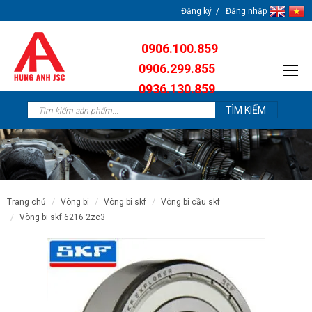
Đăng ký
Đăng nhập
0906.100.859
0906.299.855
0936.130.859
0904.638.259
trang chủ
vòng bi
vòng bi skf
vòng bi cầu skf
vòng bi skf 6216 2zc3