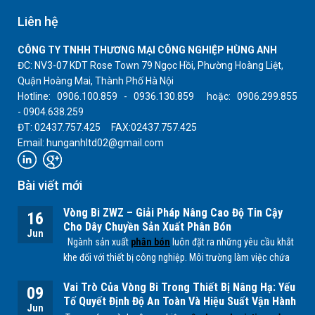
Liên hệ
CÔNG TY TNHH THƯƠNG MẠI CÔNG NGHIỆP HÙNG ANH
ĐC: NV3-07 KDT Rose Town 79 Ngọc Hồi, Phường Hoàng Liệt,
Quận Hoàng Mai, Thành Phố Hà Nội
Hotline: 0906.100.859 - 0936.130.859 hoặc: 0906.299.855
- 0904.638.259
ĐT: 02437.757.425 FAX:02437.757.425
Email: hunganhltd02@gmail.com
Bài viết mới
Vòng Bi ZWZ – Giải Pháp Nâng Cao Độ Tin Cậy
16
Cho Dây Chuyền Sản Xuất Phân Bón
Jun
Ngành sản xuất
phân bón
luôn đặt ra những yêu cầu khắt
khe đối với thiết bị công nghiệp. Môi trường làm việc chứa
nhiều bụi mịn, độ ẩm cao cùng các tác nhân hóa học từ
Vai Trò Của Vòng Bi Trong Thiết Bị Nâng Hạ: Yếu
quá trình sản xuất
NPK, lân, đạm
... có thể ảnh hưởng trực
09
Tố Quyết Định Độ An Toàn Và Hiệu Suất Vận Hành
tiếp đến tuổi thọ của các bộ phận cơ khí, đặc biệt là
vòng
Jun