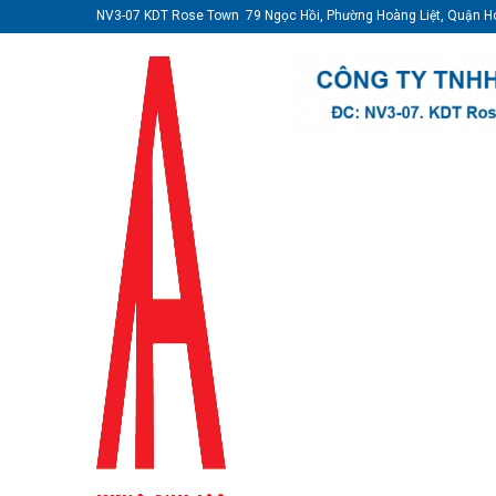
NV3-07 KDT Rose Town 79 Ngọc Hồi, Phường Hoàng Liệt, Quận H