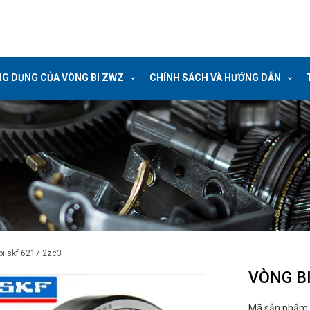
G DỤNG CỦA VÒNG BI ZWZ
CHÍNH SÁCH VÀ HƯỚNG DẪN
 bi skf 6217 2zc3
VÒNG BI
Mã sản phẩm