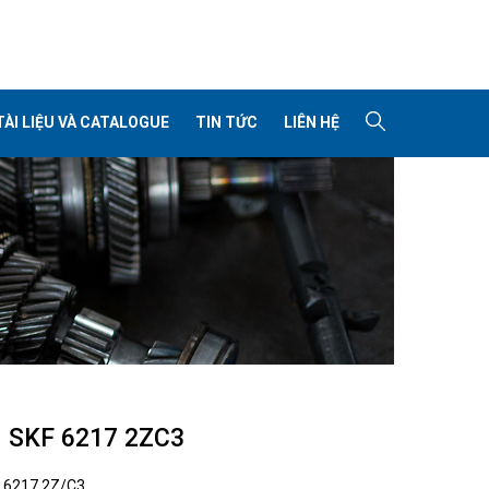
TÀI LIỆU VÀ CATALOGUE
TIN TỨC
LIÊN HỆ
 SKF 6217 2ZC3
:
6217 2Z/C3