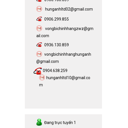
h
unganhltd02@gmail.com
0906.299.855
vongbichinhhangzwz@gm
ail.com​
0936.130.859
vongbichinhhanghunganh
@gmail.com
0904.638.259
hunganhltd10@gmail.co
m
Đang trực tuyến
1