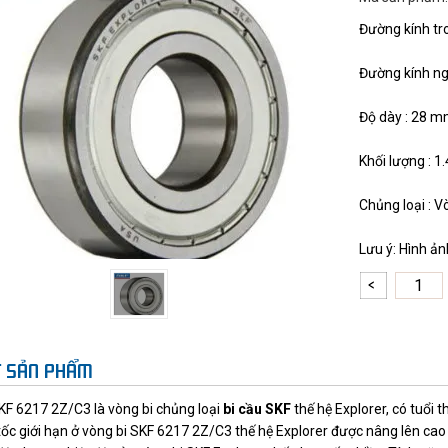
Đường kính tr
Đường kính ng
Độ dày : 28 
Khối lượng : 1.
Chủng loại : V
Lưu ý: Hình ả
ẾT SẢN PHẨM
KF 6217 2Z/C3 là vòng bi chủng loại
bi cầu SKF
thế hệ Explorer, có tuổi 
tốc giới hạn ở vòng bi SKF 6217 2Z/C3 thế hệ Explorer được nâng lên cao h