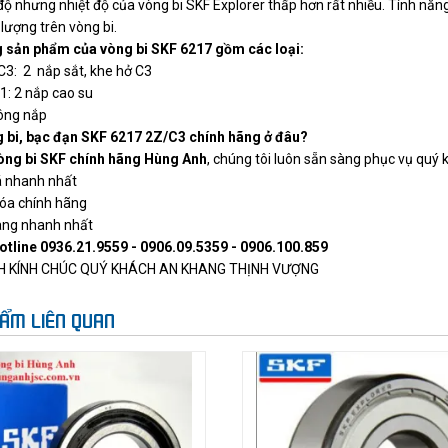
độ nhưng nhiệt độ của vòng bi SKF Explorer thấp hơn rất nhiều. Tính nă
lượng trên vòng bi.
 sản phẩm của vòng bi SKF 6217 gồm các loại:
/C3: 2 nắp sắt, khe hở C3
: 2 nắp cao su
ông nắp
 bi, bạc đạn SKF 6217 2Z/C3 chính hãng ở đâu?
òng bi SKF chính hãng Hùng Anh
, chúng tôi luôn sẵn sàng phục vụ quý 
á nhanh nhất
óa chính hãng
àng nhanh nhất
otline 0936.21.9559 - 0906.09.5359 - 0906.100.859
H KÍNH CHÚC QUÝ KHÁCH AN KHANG THỊNH VƯỢNG
ẨM LIÊN QUAN