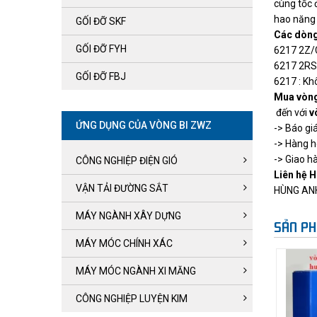
cùng tốc 
hao năng 
GỐI ĐỠ SKF
Các dòng
GỐI ĐỠ FYH
6217 2Z
6217 2RS1
GỐI ĐỠ FBJ
6217 : Kh
Mua vòng
đến với
v
ỨNG DỤNG CỦA VÒNG BI ZWZ
-> Báo gi
-> Hàng h
-> Giao h
CÔNG NGHIỆP ĐIỆN GIÓ
Liên hệ H
VẬN TẢI ĐƯỜNG SẮT
HÙNG AN
MÁY NGÀNH XÂY DỰNG
SẢN PH
MÁY MÓC CHÍNH XÁC
MÁY MÓC NGÀNH XI MĂNG
CÔNG NGHIỆP LUYỆN KIM