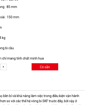
ong : 85 mm
oài : 150 mm
mm
4 kg
òng bi cầu
nh chỉ mang tính chất minh họa
Có sẵn
thọ bền bỉ và khả năng làm việc trong điều kiện vận hành
ơn so với các thế hệ vòng bi SKF trước đây, bởi vậy ở