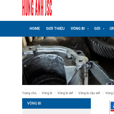
HOME
GIỚI THIỆU
VÒNG BI
GỐI
ỨN
trang chủ
vòng bi
vòng bi skf
vòng bi cầu skf
vòng
VÒNG BI