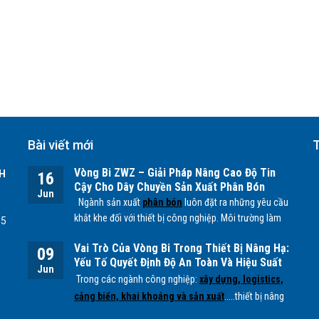
Bài viết mới
T
Vòng Bi ZWZ – Giải Pháp Nâng Cao Độ Tin
H
16
Cậy Cho Dây Chuyền Sản Xuất Phân Bón
Jun
Ngành sản xuất
phân bón
luôn đặt ra những yêu cầu
khắt khe đối với thiết bị công nghiệp. Môi trường làm
55
việc chứa nhiều bụi mịn, độ ẩm cao cùng các tác
Vai Trò Của Vòng Bi Trong Thiết Bị Nâng Hạ:
nhân hóa học từ quá trình sản xuất
NPK, lân, đạm
...
09
Yếu Tố Quyết Định Độ An Toàn Và Hiệu Suất
có thể ảnh hưởng trực tiếp đến tuổi thọ của các bộ
Jun
Vận Hành
Trong các ngành công nghiệp:
xây dựng, logistics,
phận cơ khí, đặc biệt là
vòng bi.
cảng biển, khai khoáng và sản xuất
.....thiết bị nâng
hạ đóng vai trò quan trọng trong việc vận chuyển và