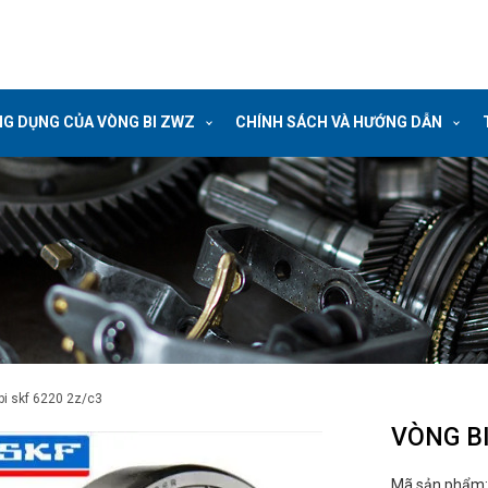
G DỤNG CỦA VÒNG BI ZWZ
CHÍNH SÁCH VÀ HƯỚNG DẪN
 bi skf 6220 2z/c3
VÒNG BI
Mã sản phẩm