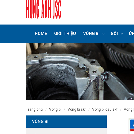
HOME
GIỚI THIỆU
VÒNG BI
GỐI
ỨN
trang chủ
vòng bi
vòng bi skf
vòng bi cầu skf
vòng
VÒNG BI