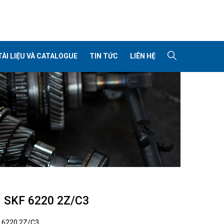
TÀI LIỆU VÀ CATALOGUE
TIN TỨC
LIÊN HỆ
 SKF 6220 2Z/C3
:
6220 2Z/C3