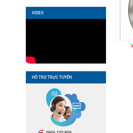
VIDEO
HỖ TRỢ TRỰC TUYẾN
0906.100.859