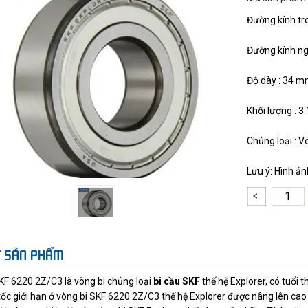
Đường kính tr
Đường kính ng
Độ dày : 34 
Khối lượng : 3
Chủng loại : V
Lưu ý: Hình ả
ẾT SẢN PHẨM
KF 6220 2Z/C3 là vòng bi chủng loại
bi cầu SKF
thế hệ Explorer, có tuổi 
tốc giới hạn ở vòng bi SKF 6220 2Z/C3 thế hệ Explorer được nâng lên cao h