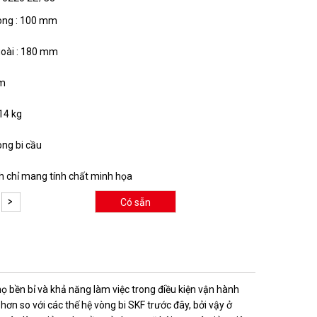
ong : 100 mm
oài : 180 mm
mm
.14 kg
òng bi cầu
nh chỉ mang tính chất minh họa
Có sẵn
thọ bền bỉ và khả năng làm việc trong điều kiện vận hành
ơn so với các thế hệ vòng bi SKF trước đây, bởi vậy ở