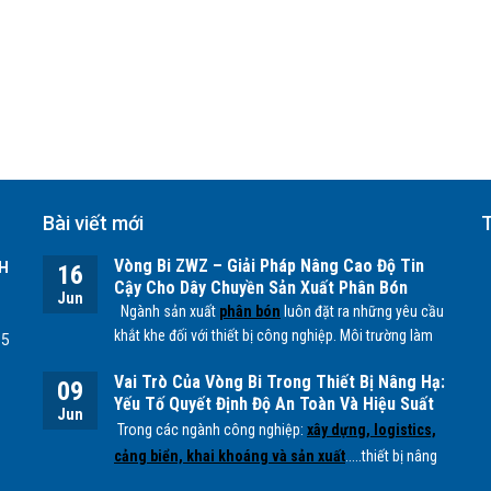
Bài viết mới
T
Vòng Bi ZWZ – Giải Pháp Nâng Cao Độ Tin
H
16
Cậy Cho Dây Chuyền Sản Xuất Phân Bón
Jun
Ngành sản xuất
phân bón
luôn đặt ra những yêu cầu
khắt khe đối với thiết bị công nghiệp. Môi trường làm
55
việc chứa nhiều bụi mịn, độ ẩm cao cùng các tác
Vai Trò Của Vòng Bi Trong Thiết Bị Nâng Hạ:
nhân hóa học từ quá trình sản xuất
NPK, lân, đạm
...
09
Yếu Tố Quyết Định Độ An Toàn Và Hiệu Suất
có thể ảnh hưởng trực tiếp đến tuổi thọ của các bộ
Jun
Vận Hành
Trong các ngành công nghiệp:
xây dựng, logistics,
phận cơ khí, đặc biệt là
vòng bi.
cảng biển, khai khoáng và sản xuất
.....thiết bị nâng
hạ đóng vai trò quan trọng trong việc vận chuyển và