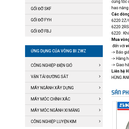
cùng tốc 
hao năng 
GỐI ĐỠ SKF
Các dòng
GỐI ĐỠ FYH
6220 2Z
6220 2RS1
GỐI ĐỠ FBJ
6220 : Kh
Mua vòng
đến với
v
ỨNG DỤNG CỦA VÒNG BI ZWZ
-> Báo gi
-> Hàng h
-> Giao h
CÔNG NGHIỆP ĐIỆN GIÓ
Liên hệ H
VẬN TẢI ĐƯỜNG SẮT
HÙNG AN
MÁY NGÀNH XÂY DỰNG
SẢN PH
MÁY MÓC CHÍNH XÁC
MÁY MÓC NGÀNH XI MĂNG
CÔNG NGHIỆP LUYỆN KIM