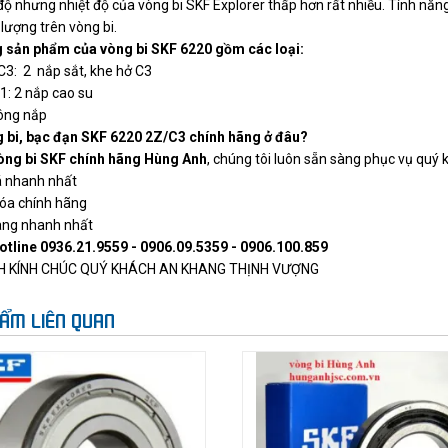
độ nhưng nhiệt độ của vòng bi SKF Explorer thấp hơn rất nhiều. Tính nă
lượng trên vòng bi.
 sản phẩm của vòng bi SKF 6220 gồm các loại:
/C3: 2 nắp sắt, khe hở C3
: 2 nắp cao su
ông nắp
 bi, bạc đạn SKF 6220 2Z/C3 chính hãng ở đâu?
òng bi SKF chính hãng Hùng Anh
, chúng tôi luôn sẵn sàng phục vụ quý 
á nhanh nhất
óa chính hãng
àng nhanh nhất
otline 0936.21.9559 - 0906.09.5359 - 0906.100.859
H KÍNH CHÚC QUÝ KHÁCH AN KHANG THỊNH VƯỢNG
ẨM LIÊN QUAN