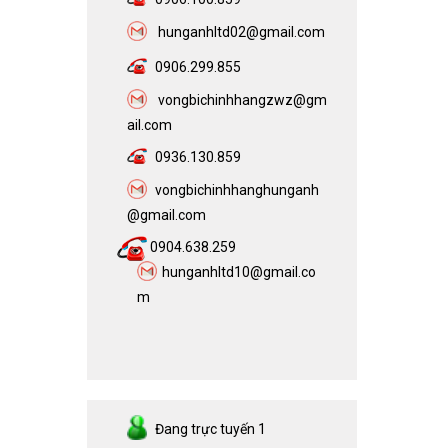
h
unganhltd02@gmail.com
0906.299.855
vongbichinhhangzwz@gm
ail.com​
0936.130.859
vongbichinhhanghunganh
@gmail.com
0904.638.259
hunganhltd10@gmail.co
m
Đang trực tuyến
1