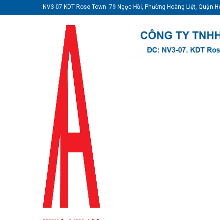
NV3-07 KDT Rose Town 79 Ngọc Hồi, Phường Hoàng Liệt, Quận H