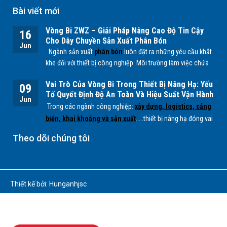
Bài viết mới
Vòng Bi ZWZ – Giải Pháp Nâng Cao Độ Tin Cậy
16
Cho Dây Chuyền Sản Xuất Phân Bón
Jun
Ngành sản xuất
phân bón
luôn đặt ra những yêu cầu khắt
khe đối với thiết bị công nghiệp. Môi trường làm việc chứa
nhiều bụi mịn, độ ẩm cao cùng các tác nhân hóa học từ
Vai Trò Của Vòng Bi Trong Thiết Bị Nâng Hạ: Yếu
quá trình sản xuất
NPK, lân, đạm
... có thể ảnh hưởng trực
09
Tố Quyết Định Độ An Toàn Và Hiệu Suất Vận Hành
tiếp đến tuổi thọ của các bộ phận cơ khí, đặc biệt là
vòng
Jun
Trong các ngành công nghiệp:
xây dựng, logistics, cảng
bi.
biển, khai khoáng và sản xuất
.....thiết bị nâng hạ đóng vai
trò quan trọng trong việc vận chuyển và xử lý hàng hóa có
Theo dõi chúng tôi
tải trọng lớn. Để các hệ thống này hoạt động ổn định, an
toàn và hiệu quả,
vòng bi (bearing)
là một trong những
chi tiết cơ khí không thể thiếu.
Thiết kế bởi: Hunganhjsc