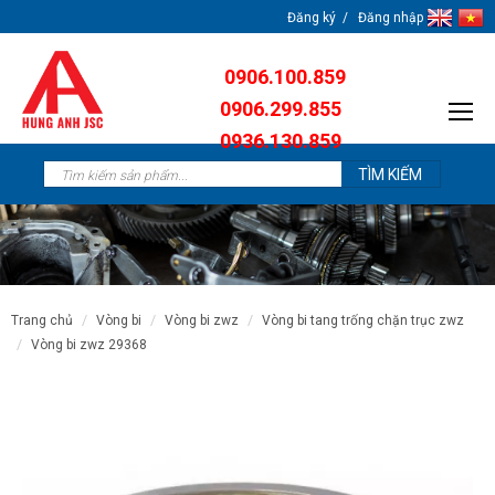
Đăng ký
Đăng nhập
0906.100.859
0906.299.855
0936.130.859
0904.638.259
trang chủ
vòng bi
vòng bi zwz
vòng bi tang trống chặn trục zwz
vòng bi zwz 29368