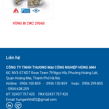
VÒNG BI ZWZ 29360
Liên hệ
CÔNG TY TNHH THƯƠNG MẠI CÔNG NGHIỆP HÙNG ANH
ĐC: NV3-07 KDT Rose Town 79 Ngọc Hồi, Phường Hoàng Liệt,
Quận Hoàng Mai, Thành Phố Hà Nội
Hotline: 0906.100.859 - 0936.130.859 hoặc: 0906.299.855
- 0904.638.259
ĐT: 02437.757.425 FAX:02437.757.425
Email: hunganhltd02@gmail.com