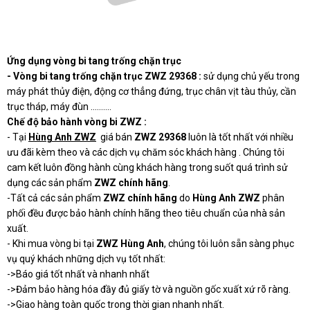
Ứng dụng vòng bi tang trống chặn trục
- Vòng bi tang trống chặn trục ZWZ 29368 :
sử dụng chủ yếu trong
máy phát thủy điện, động cơ thẳng đứng, trục chân vịt tàu thủy, cần
trục tháp, máy đùn ..........
Chế độ bảo hành vòng bi ZWZ :
- Tại
Hùng Anh ZWZ
giá bán
ZWZ
29368
luôn là tốt nhất với nhiều
ưu đãi kèm theo và các dịch vụ chăm sóc khách hàng . Chúng tôi
cam kết luôn đồng hành cùng khách hàng trong suốt quá trình sử
dụng các sản phẩm
ZWZ chính hãng
.
-Tất cả các sản phẩm
ZWZ chính hãng
do
Hùng Anh ZWZ
phân
phối đều được bảo hành chính hãng theo tiêu chuẩn của nhà sản
xuất.
- Khi mua vòng bi tại
ZWZ Hùng Anh
, chúng tôi luôn sẵn sàng phục
vụ quý khách những dịch vụ tốt nhất:
->Báo giá tốt nhất và nhanh nhất
->Đảm bảo hàng hóa đầy đủ giấy tờ và nguồn gốc xuất xứ rõ ràng.
->Giao hàng toàn quốc trong thời gian nhanh nhất.