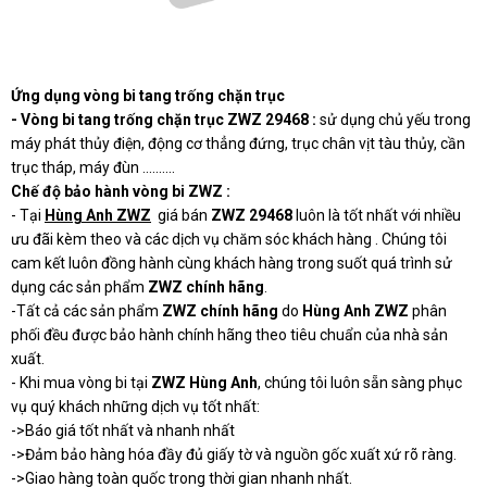
Ứng dụng vòng bi tang trống chặn trục
- Vòng bi tang trống chặn trục ZWZ 29468 :
sử dụng chủ yếu trong
máy phát thủy điện, động cơ thẳng đứng, trục chân vịt tàu thủy, cần
trục tháp, máy đùn ..........
Chế độ bảo hành vòng bi ZWZ :
- Tại
Hùng Anh ZWZ
giá bán
ZWZ
29468
luôn là tốt nhất với nhiều
ưu đãi kèm theo và các dịch vụ chăm sóc khách hàng . Chúng tôi
cam kết luôn đồng hành cùng khách hàng trong suốt quá trình sử
dụng các sản phẩm
ZWZ chính hãng
.
-Tất cả các sản phẩm
ZWZ chính hãng
do
Hùng Anh ZWZ
phân
phối đều được bảo hành chính hãng theo tiêu chuẩn của nhà sản
xuất.
- Khi mua vòng bi tại
ZWZ Hùng Anh
, chúng tôi luôn sẵn sàng phục
vụ quý khách những dịch vụ tốt nhất:
->Báo giá tốt nhất và nhanh nhất
->Đảm bảo hàng hóa đầy đủ giấy tờ và nguồn gốc xuất xứ rõ ràng.
->Giao hàng toàn quốc trong thời gian nhanh nhất.