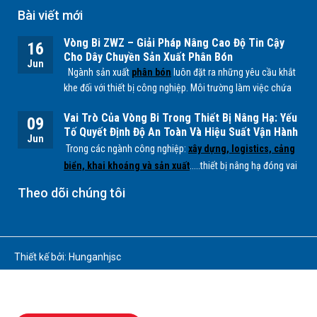
Bài viết mới
Vòng Bi ZWZ – Giải Pháp Nâng Cao Độ Tin Cậy
16
Cho Dây Chuyền Sản Xuất Phân Bón
Jun
Ngành sản xuất
phân bón
luôn đặt ra những yêu cầu khắt
khe đối với thiết bị công nghiệp. Môi trường làm việc chứa
nhiều bụi mịn, độ ẩm cao cùng các tác nhân hóa học từ
Vai Trò Của Vòng Bi Trong Thiết Bị Nâng Hạ: Yếu
quá trình sản xuất
NPK, lân, đạm
... có thể ảnh hưởng trực
09
Tố Quyết Định Độ An Toàn Và Hiệu Suất Vận Hành
tiếp đến tuổi thọ của các bộ phận cơ khí, đặc biệt là
vòng
Jun
Trong các ngành công nghiệp:
xây dựng, logistics, cảng
bi.
biển, khai khoáng và sản xuất
.....thiết bị nâng hạ đóng vai
trò quan trọng trong việc vận chuyển và xử lý hàng hóa có
Theo dõi chúng tôi
tải trọng lớn. Để các hệ thống này hoạt động ổn định, an
toàn và hiệu quả,
vòng bi (bearing)
là một trong những
chi tiết cơ khí không thể thiếu.
Thiết kế bởi: Hunganhjsc