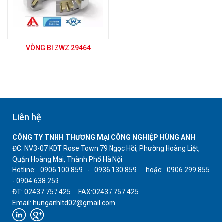
VÒNG BI ZWZ 29464
Liên hệ
CÔNG TY TNHH THƯƠNG MẠI CÔNG NGHIỆP HÙNG ANH
ĐC: NV3-07 KDT Rose Town 79 Ngọc Hồi, Phường Hoàng Liệt,
Quận Hoàng Mai, Thành Phố Hà Nội
Hotline: 0906.100.859 - 0936.130.859 hoặc: 0906.299.855
- 0904.638.259
ĐT: 02437.757.425 FAX:02437.757.425
Email: hunganhltd02@gmail.com