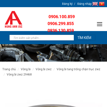
Đăng ký
Đăng nhập
0906.100.859
0906.299.855
0936.130.859
0904.638.259
trang chủ
vòng bi
vòng bi zwz
vòng bi tang trống chặn trục zwz
vòng bi zwz 29468