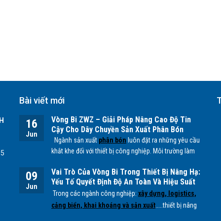
Bài viết mới
T
Vòng Bi ZWZ – Giải Pháp Nâng Cao Độ Tin
H
16
Cậy Cho Dây Chuyền Sản Xuất Phân Bón
Jun
Ngành sản xuất
phân bón
luôn đặt ra những yêu cầu
khắt khe đối với thiết bị công nghiệp. Môi trường làm
55
việc chứa nhiều bụi mịn, độ ẩm cao cùng các tác
Vai Trò Của Vòng Bi Trong Thiết Bị Nâng Hạ:
nhân hóa học từ quá trình sản xuất
NPK, lân, đạm
...
09
Yếu Tố Quyết Định Độ An Toàn Và Hiệu Suất
có thể ảnh hưởng trực tiếp đến tuổi thọ của các bộ
Jun
Vận Hành
Trong các ngành công nghiệp:
xây dựng, logistics,
phận cơ khí, đặc biệt là
vòng bi.
cảng biển, khai khoáng và sản xuất
.....thiết bị nâng
hạ đóng vai trò quan trọng trong việc vận chuyển và