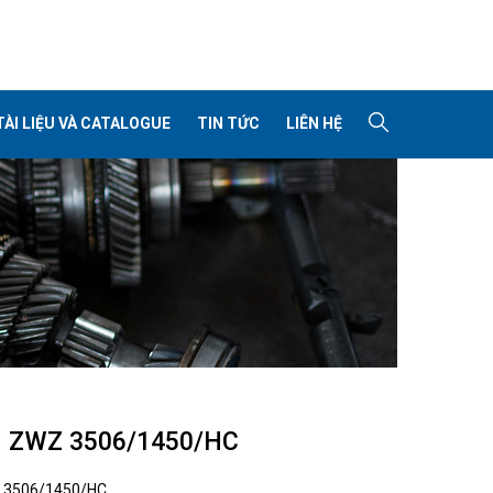
TÀI LIỆU VÀ CATALOGUE
TIN TỨC
LIÊN HỆ
I ZWZ 3506/1450/HC
:
3506/1450/HC