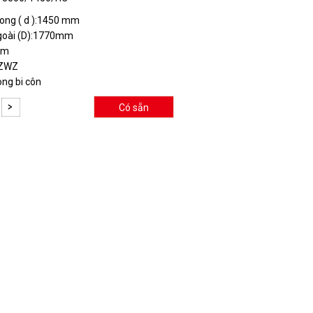
ong ( d ):1450 mm
goài (D):1770mm
mm
:ZWZ
òng bi côn
Có sẵn