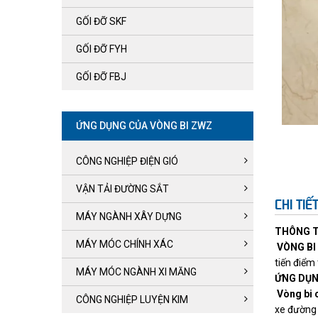
GỐI ĐỠ SKF
GỐI ĐỠ FYH
GỐI ĐỠ FBJ
ỨNG DỤNG CỦA VÒNG BI ZWZ
CÔNG NGHIỆP ĐIỆN GIÓ
VẬN TẢI ĐƯỜNG SẮT
CHI TI
MÁY NGÀNH XÂY DỰNG
THÔNG T
MÁY MÓC CHÍNH XÁC
VÒNG BI
tiến điểm
MÁY MÓC NGÀNH XI MĂNG
ỨNG DỤN
Vòng bi 
CÔNG NGHIỆP LUYỆN KIM
xe đường sắt..