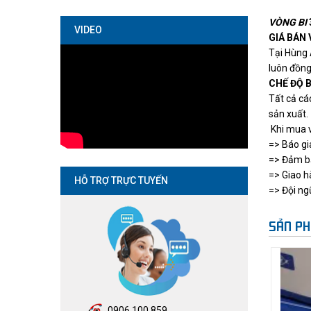
VÒNG BI
VIDEO
GIÁ BÁN
Tại
Hùng
luôn đồng
CHẾ ĐỘ 
Tất cả c
sản xuất.
Khi mua v
=> Báo gi
=> Đảm bả
=> Giao h
HỖ TRỢ TRỰC TUYẾN
=> Đội ngũ
SẢN PH
0906.100.859