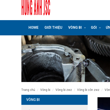
HOME
GIỚI THIỆU
VÒNG BI
GỐI
ỨN
trang chủ
vòng bi
vòng bi zwz
vòng bi côn zwz
vò
VÒNG BI