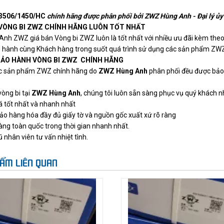
3506/1450/HC
chính hãng được phân phối bởi ZWZ Hùng Anh - Đại lý ủ
 VÒNG BI ZWZ CHÍNH HÃNG LUÔN TỐT NHẤT
 Anh ZWZ
giá bán Vòng bi ZWZ luôn là tốt nhất với nhiều ưu đãi kèm the
 hành cùng Khách hàng trong suốt quá trình sử dụng các sản phẩm ZWZ
BẢO HÀNH VÒNG BI ZWZ CHÍNH HÃNG
ác sản phẩm ZWZ chính hãng do
ZWZ Hùng Anh
phân phối đều được bảo
òng bi tại
ZWZ Hùng Anh
, chúng tôi luôn sẵn sàng phục vụ quý khách n
á tốt nhất và nhanh nhất
o hàng hóa đầy đủ giấy tờ và nguồn gốc xuất xứ rõ ràng
àng toàn quốc trong thời gian nhanh nhất.
 nhân viên tư vấn nhiệt tình.
ẨM LIÊN QUAN