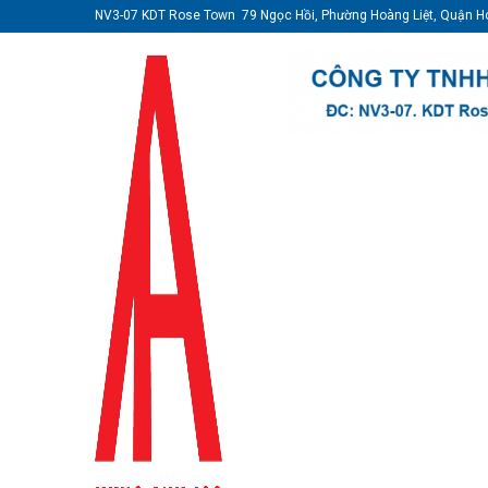
NV3-07 KDT Rose Town 79 Ngọc Hồi, Phường Hoàng Liệt, Quận H