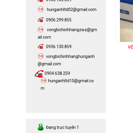
h
unganhltd02@gmail.com
0906.299.855
vongbichinhhangzwz@gm
ail.com​
0936.130.859
VÒ
vongbichinhhanghunganh
@gmail.com
0904.638.259
hunganhltd10@gmail.co
m
Đang trực tuyến
1