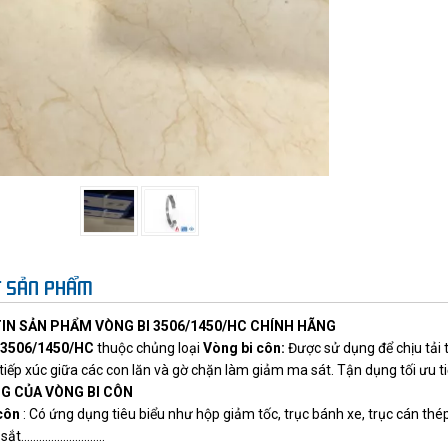
ẾT SẢN PHẨM
IN SẢN PHẨM VÒNG BI 3506/1450/HC CHÍNH HÃNG
 3506/1450/HC
thuộc chủng loại
Vòng bi côn
:
Được sử dụng để chịu tải 
 tiếp xúc giữa các con lăn và gờ chặn làm giảm ma sát. Tận dụng tối ưu ti
G CỦA VÒNG BI CÔN
côn
: Có ứng dụng tiêu biểu như hộp giảm tốc, trục bánh xe, trục cán th
..........................