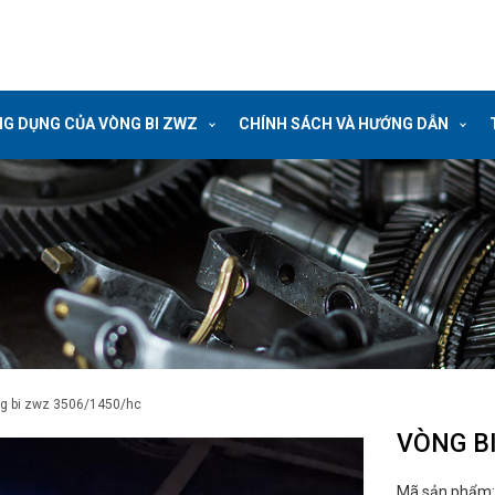
G DỤNG CỦA VÒNG BI ZWZ
CHÍNH SÁCH VÀ HƯỚNG DẪN
ng bi zwz 3506/1450/hc
VÒNG B
Mã sản phẩm