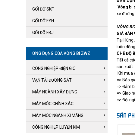
ỨNG DỤN
Vòng bi 
GỐI ĐỠ SKF
xe đường sắt..
GỐI ĐỠ FYH
VÒNG BI
GỐI ĐỠ FBJ
GIÁ BÁN
Tại
Hùng
luôn đồng
ỨNG DỤNG CỦA VÒNG BI ZWZ
CHẾ ĐỘ 
Tất cả c
sản xuất.
CÔNG NGHIỆP ĐIỆN GIÓ
Khi mua v
=> Báo gi
VẬN TẢI ĐƯỜNG SẮT
=> Đảm bả
MÁY NGÀNH XÂY DỰNG
=> Giao h
=> Đội ngũ
MÁY MÓC CHÍNH XÁC
SẢN PH
MÁY MÓC NGÀNH XI MĂNG
CÔNG NGHIỆP LUYỆN KIM