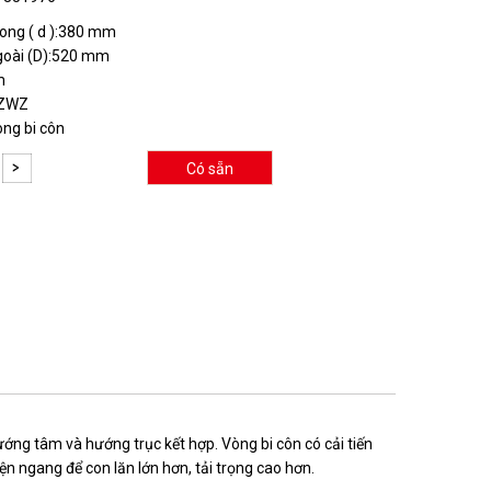
ong ( d ):380 mm
goài (D):520 mm
m
:ZWZ
òng bi côn
Có sẵn
ớng tâm và hướng trục kết hợp. Vòng bi côn có cải tiến
ện ngang để con lăn lớn hơn, tải trọng cao hơn.