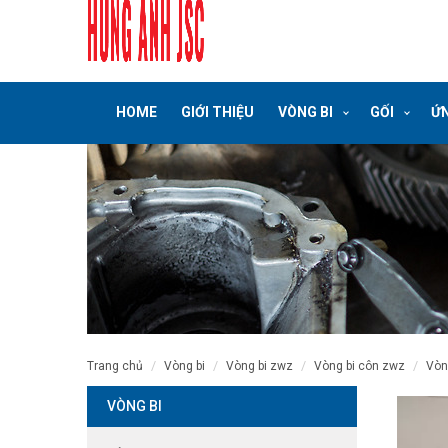
HOME
GIỚI THIỆU
VÒNG BI
GỐI
ỨN
trang chủ
vòng bi
vòng bi zwz
vòng bi côn zwz
vò
VÒNG BI