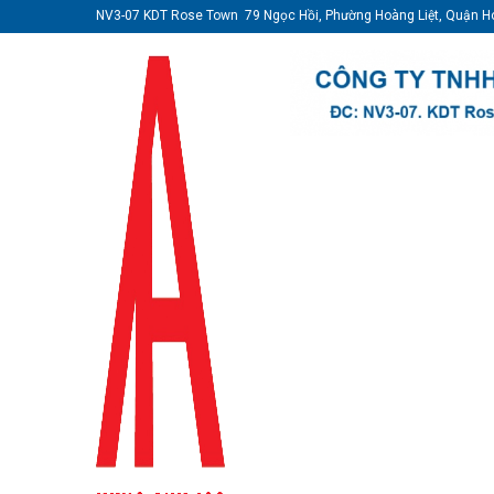
NV3-07 KDT Rose Town 79 Ngọc Hồi, Phường Hoàng Liệt, Quận H