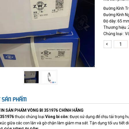
Đường Kính Tr
Đường Kính N
Độ dày: 65 m
Thương hiệu 
Chủng loại : V
ẾT SẢN PHẨM
IN SẢN PHẨM VÒNG BI 351976 CHÍNH HÃNG
 351976
thuộc chủng loại
Vòng bi côn
:
Được sử dụng để chịu tải trọng hư
 xúc giữa các con lăn và gờ chặn làm giảm ma sát. Tận dụng tối ưu tiết di