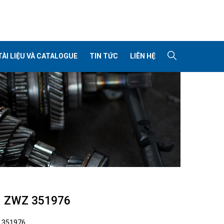
TÀI LIỆU VÀ CATALOGUE
TIN TỨC
LIÊN HỆ
I ZWZ 351976
:
351976