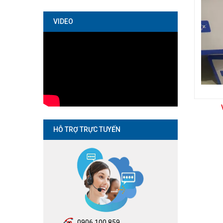
VIDEO
HỖ TRỢ TRỰC TUYẾN
0906.100.859