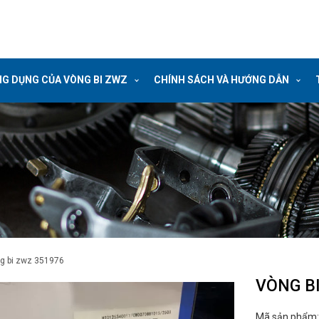
G DỤNG CỦA VÒNG BI ZWZ
CHÍNH SÁCH VÀ HƯỚNG DẪN
ng bi zwz 351976
VÒNG B
Mã sản phẩm