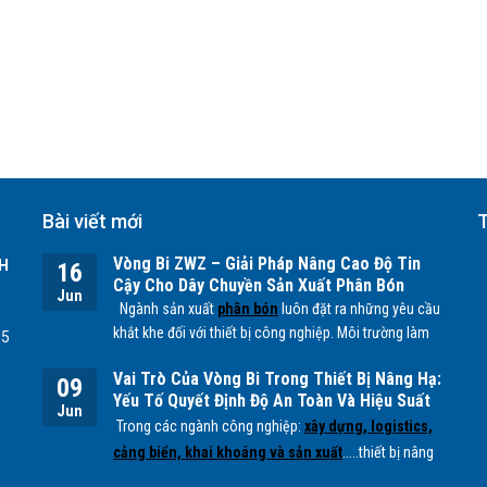
Bài viết mới
T
Vòng Bi ZWZ – Giải Pháp Nâng Cao Độ Tin
H
16
Cậy Cho Dây Chuyền Sản Xuất Phân Bón
Jun
Ngành sản xuất
phân bón
luôn đặt ra những yêu cầu
khắt khe đối với thiết bị công nghiệp. Môi trường làm
55
việc chứa nhiều bụi mịn, độ ẩm cao cùng các tác
Vai Trò Của Vòng Bi Trong Thiết Bị Nâng Hạ:
nhân hóa học từ quá trình sản xuất
NPK, lân, đạm
...
09
Yếu Tố Quyết Định Độ An Toàn Và Hiệu Suất
có thể ảnh hưởng trực tiếp đến tuổi thọ của các bộ
Jun
Vận Hành
Trong các ngành công nghiệp:
xây dựng, logistics,
phận cơ khí, đặc biệt là
vòng bi.
cảng biển, khai khoáng và sản xuất
.....thiết bị nâng
hạ đóng vai trò quan trọng trong việc vận chuyển và