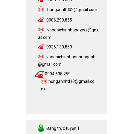
h
unganhltd02@gmail.com
0906.299.855
vongbichinhhangzwz@gm
ail.com​
0936.130.859
vongbichinhhanghunganh
@gmail.com
0904.638.259
hunganhltd10@gmail.co
m
Đang trực tuyến
1