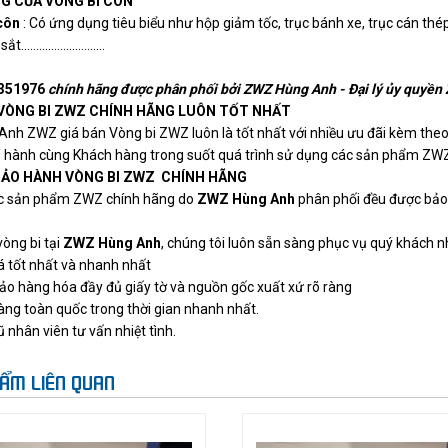
G CỦA VÒNG BI CÔN
côn
: Có ứng dụng tiêu biểu như hộp giảm tốc, trục bánh xe, trục cán th
..........................
351976
chính hãng được phân phối bởi ZWZ Hùng Anh - Đại lý ủy quyền
 VÒNG BI ZWZ CHÍNH HÃNG LUÔN TỐT NHẤT
 Anh ZWZ
giá bán Vòng bi ZWZ luôn là tốt nhất với nhiều ưu đãi kèm the
 hành cùng Khách hàng trong suốt quá trình sử dụng các sản phẩm ZWZ
BẢO HÀNH VÒNG BI ZWZ CHÍNH HÃNG
ác sản phẩm ZWZ chính hãng do
ZWZ Hùng Anh
phân phối đều được bảo
òng bi tại
ZWZ Hùng Anh
, chúng tôi luôn sẵn sàng phục vụ quý khách n
á tốt nhất và nhanh nhất
o hàng hóa đầy đủ giấy tờ và nguồn gốc xuất xứ rõ ràng
àng toàn quốc trong thời gian nhanh nhất.
 nhân viên tư vấn nhiệt tình.
ẨM LIÊN QUAN