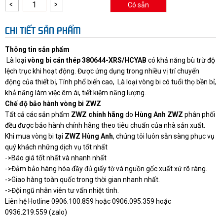
Có sẵn
CHI TIẾT SẢN PHẨM
Thông tin sản phẩm
Là loại
vòng bi cán thép
380644-XRS/HCYAB
có khả năng bù trừ độ
lệch trục khi hoạt động. Được ứng dụng trong nhiều vị trí chuyển
động của thiết bị, Tính phổ biến cao, Là loại vòng bi có tuổi thọ bền bỉ,
khả năng làm việc êm ái, tiết kiệm năng lượng.
Chế độ bảo hành vòng bi ZWZ
Tất cả các sản phẩm
ZWZ chính hãng
do
Hùng Anh ZWZ
phân phối
đều được bảo hành chính hãng theo tiêu chuẩn của nhà sản xuất.
Khi mua vòng bi tại
ZWZ Hùng Anh
, chúng tôi luôn sẵn sàng phục vụ
quý khách những dịch vụ tốt nhất
->Báo giá tốt nhất và nhanh nhất
->Đảm bảo hàng hóa đầy đủ giấy tờ và nguồn gốc xuất xứ rõ ràng.
->Giao hàng toàn quốc trong thời gian nhanh nhất.
->Đội ngũ nhân viên tư vấn nhiệt tình.
Liên hệ Hotline 0906.100.859 hoặc 0906.095.359 hoặc
0936.219.559 (zalo)