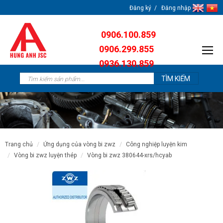
Đăng ký
Đăng nhập
0906.100.859
0906.299.855
0936.130.859
0904.638.259
trang chủ
ứng dụng của vòng bi zwz
công nghiệp luyện kim
vòng bi zwz luyện thép
vòng bi zwz 380644-xrs/hcyab