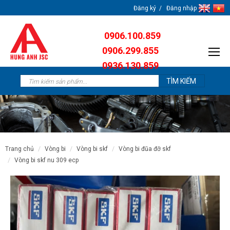
Đăng ký
Đăng nhập
0906.100.859
0906.299.855
0936.130.859
0904.638.259
trang chủ
vòng bi
vòng bi skf
vòng bi đũa đỡ skf
vòng bi skf nu 309 ecp