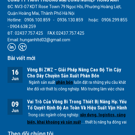
ĐC: NV3-07 KDT Rose Town 79 Ngọc Hồi, Phường Hoàng Liệt,
Quận Hoàng Mai, Thành Phố Hà Nội
Hotline: 0906.100.859 - 0936.130.859 hoặc: 0906.299.855
- 0904.638.259
ĐT: 02437.757.425 FAX:02437.757.425
Email: hunganhltd02@gmail.com
Bài viết mới
Vòng Bi ZWZ – Giải Pháp Nâng Cao Độ Tin Cậy
16
Cho Dây Chuyền Sản Xuất Phân Bón
Jun
Ngành sản xuất
phân bón
luôn đặt ra những yêu cầu khắt
khe đối với thiết bị công nghiệp. Môi trường làm việc chứa
nhiều bụi mịn, độ ẩm cao cùng các tác nhân hóa học từ
Vai Trò Của Vòng Bi Trong Thiết Bị Nâng Hạ: Yếu
quá trình sản xuất
NPK, lân, đạm
... có thể ảnh hưởng trực
09
Tố Quyết Định Độ An Toàn Và Hiệu Suất Vận Hành
tiếp đến tuổi thọ của các bộ phận cơ khí, đặc biệt là
vòng
Jun
Trong các ngành công nghiệp:
xây dựng, logistics, cảng
bi.
biển, khai khoáng và sản xuất
.....thiết bị nâng hạ đóng vai
trò quan trọng trong việc vận chuyển và xử lý hàng hóa có
Theo dõi chúng tôi