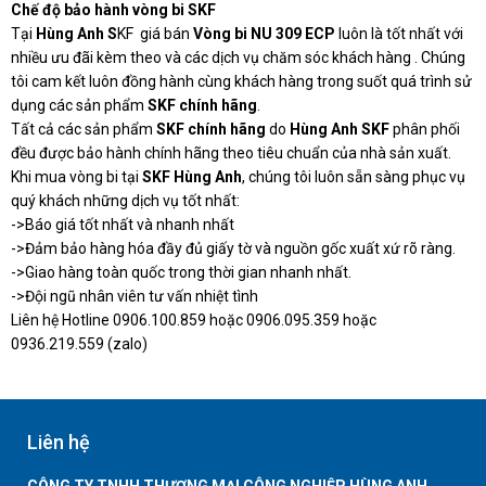
Chế độ bảo hành vòng bi SKF
Tại
Hùng Anh S
KF giá bán
Vòng bi NU 309 ECP
luôn là tốt nhất với
nhiều ưu đãi kèm theo và các dịch vụ chăm sóc khách hàng . Chúng
tôi cam kết luôn đồng hành cùng khách hàng trong suốt quá trình sử
dụng các sản phẩm
SKF chính hãng
.
Tất cả các sản phẩm
SKF chính hãng
do
Hùng Anh SKF
phân phối
đều được bảo hành chính hãng theo tiêu chuẩn của nhà sản xuất.
Khi mua vòng bi tại
SKF Hùng Anh
, chúng tôi luôn sẵn sàng phục vụ
quý khách những dịch vụ tốt nhất:
->Báo giá tốt nhất và nhanh nhất
->Đảm bảo hàng hóa đầy đủ giấy tờ và nguồn gốc xuất xứ rõ ràng.
->Giao hàng toàn quốc trong thời gian nhanh nhất.
->Đội ngũ nhân viên tư vấn nhiệt tình
Liên hệ Hotline 0906.100.859 hoặc 0906.095.359 hoặc
0936.219.559 (zalo)
Liên hệ
CÔNG TY TNHH THƯƠNG MẠI CÔNG NGHIỆP HÙNG ANH