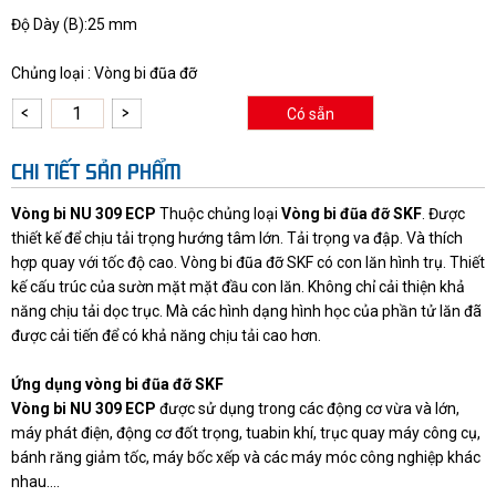
Độ Dày (B):25 mm
Chủng loại : Vòng bi đũa đỡ
Có sẵn
CHI TIẾT SẢN PHẨM
Vòng bi NU 309 ECP
Thuộc chủng loại
Vòng bi đũa đỡ
SKF
. Được
thiết kế để chịu tải trọng hướng tâm lớn. Tải trọng va đập. Và thích
hợp quay với tốc độ cao. Vòng bi đũa đỡ SKF có con lăn hình trụ. Thiết
kế cấu trúc của sườn mặt mặt đầu con lăn. Không chỉ cải thiện khả
năng chịu tải dọc trục. Mà các hình dạng hình học của phần tử lăn đã
được cải tiến để có khả năng chịu tải cao hơn.
Ứng dụng vòng bi đũa đỡ SKF
Vòng bi NU 309 ECP
được sử dụng trong các động cơ vừa và lớn,
máy phát điện, động cơ đốt trọng, tuabin khí, trục quay máy công cụ,
bánh răng giảm tốc, máy bốc xếp và các máy móc công nghiệp khác
nhau….