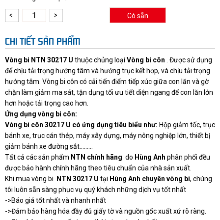
Có sẵn
CHI TIẾT SẢN PHẨM
Vòng bi NTN 30217 U
thuộc chủng loại
Vòng bi côn
. Được sử dụng
để chịu tải trọng hướng tâm và hướng trục kết hơp, và chịu tải trọng
hướng tâm. Vòng bi côn có cải tiến điểm tiếp xúc giữa con lăn và gờ
chặn làm giảm ma sát, tận dụng tối ưu tiết diện ngang để con lăn lớn
hơn hoặc tải trọng cao hơn.
Ứng dụng vòng bi côn:
Vòng bi côn 30217 U có ứng dụng tiêu biểu như:
Hộp giảm tốc, trục
bánh xe, trục cán thép, máy xây dựng, máy nông nghiệp lớn, thiết bị
giảm bánh xe đường sắt.........
Tất cả các sản phẩm
NTN chính hãng
do
Hùng Anh
phân phối đều
được bảo hành chính hãng theo tiêu chuẩn của nhà sản xuất.
Khi mua vòng bi
NTN 30217 U
tại
Hùng Anh chuyên vòng bi
,
chúng
tôi luôn sẵn sàng phục vụ quý khách những dịch vụ tốt nhất
->Báo giá tốt nhất và nhanh nhất
->Đảm bảo hàng hóa đầy đủ giấy tờ và nguồn gốc xuất xứ rõ ràng.