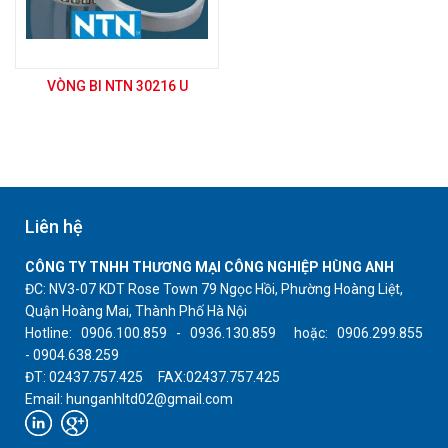
VÒNG BI NTN 30216 U
Liên hệ
CÔNG TY TNHH THƯƠNG MẠI CÔNG NGHIỆP HÙNG ANH
ĐC: NV3-07 KDT Rose Town 79 Ngọc Hồi, Phường Hoàng Liệt,
Quận Hoàng Mai, Thành Phố Hà Nội
Hotline: 0906.100.859 - 0936.130.859 hoặc: 0906.299.855
- 0904.638.259
ĐT: 02437.757.425 FAX:02437.757.425
Email: hunganhltd02@gmail.com