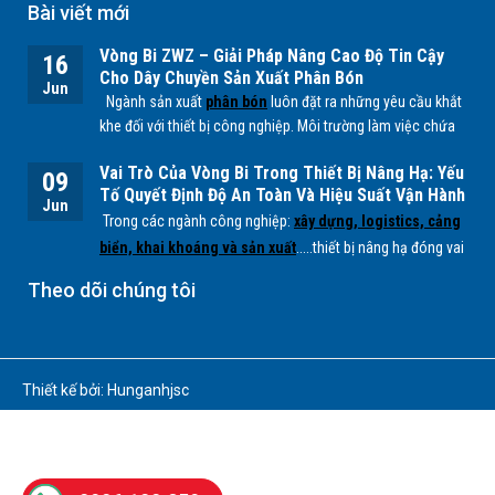
Bài viết mới
Vòng Bi ZWZ – Giải Pháp Nâng Cao Độ Tin Cậy
16
Cho Dây Chuyền Sản Xuất Phân Bón
Jun
Ngành sản xuất
phân bón
luôn đặt ra những yêu cầu khắt
khe đối với thiết bị công nghiệp. Môi trường làm việc chứa
nhiều bụi mịn, độ ẩm cao cùng các tác nhân hóa học từ
Vai Trò Của Vòng Bi Trong Thiết Bị Nâng Hạ: Yếu
quá trình sản xuất
NPK, lân, đạm
... có thể ảnh hưởng trực
09
Tố Quyết Định Độ An Toàn Và Hiệu Suất Vận Hành
tiếp đến tuổi thọ của các bộ phận cơ khí, đặc biệt là
vòng
Jun
Trong các ngành công nghiệp:
xây dựng, logistics, cảng
bi.
biển, khai khoáng và sản xuất
.....thiết bị nâng hạ đóng vai
trò quan trọng trong việc vận chuyển và xử lý hàng hóa có
Theo dõi chúng tôi
tải trọng lớn. Để các hệ thống này hoạt động ổn định, an
toàn và hiệu quả,
vòng bi (bearing)
là một trong những
chi tiết cơ khí không thể thiếu.
Thiết kế bởi: Hunganhjsc