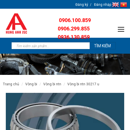
Đăng ký
Đăng nhập
0906.100.859
0906.299.855
0936.130.859
0904.638.259
trang chủ
vòng bi
vòng bi ntn
vòng bi ntn 30217 u