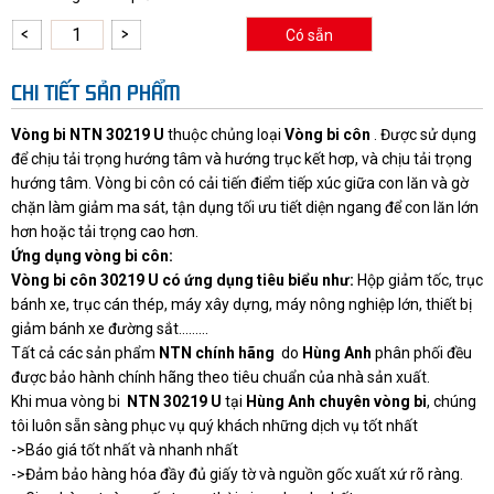
Có sẵn
CHI TIẾT SẢN PHẨM
Vòng bi NTN 30219 U
thuộc chủng loại
Vòng bi côn
. Được sử dụng
để chịu tải trọng hướng tâm và hướng trục kết hơp, và chịu tải trọng
hướng tâm. Vòng bi côn có cải tiến điểm tiếp xúc giữa con lăn và gờ
chặn làm giảm ma sát, tận dụng tối ưu tiết diện ngang để con lăn lớn
hơn hoặc tải trọng cao hơn.
Ứng dụng vòng bi côn:
Vòng bi côn 30219 U có ứng dụng tiêu biểu như:
Hộp giảm tốc, trục
bánh xe, trục cán thép, máy xây dựng, máy nông nghiệp lớn, thiết bị
giảm bánh xe đường sắt.........
Tất cả các sản phẩm
NTN chính hãng
do
Hùng Anh
phân phối đều
được bảo hành chính hãng theo tiêu chuẩn của nhà sản xuất.
Khi mua vòng bi
NTN 30219 U
tại
Hùng Anh chuyên vòng bi
,
chúng
tôi luôn sẵn sàng phục vụ quý khách những dịch vụ tốt nhất
->Báo giá tốt nhất và nhanh nhất
->Đảm bảo hàng hóa đầy đủ giấy tờ và nguồn gốc xuất xứ rõ ràng.