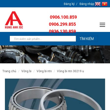
Đăng ký
Đăng nhập
0906.100.859
0906.299.855
0936.130.859
0904.638.259
trang chủ
vòng bi
vòng bi ntn
vòng bi ntn 30219 u