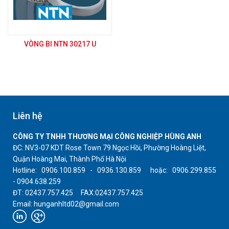
VÒNG BI NTN 30217 U
Liên hệ
CÔNG TY TNHH THƯƠNG MẠI CÔNG NGHIỆP HÙNG ANH
ĐC: NV3-07 KDT Rose Town 79 Ngọc Hồi, Phường Hoàng Liệt,
Quận Hoàng Mai, Thành Phố Hà Nội
Hotline: 0906.100.859 - 0936.130.859 hoặc: 0906.299.855
- 0904.638.259
ĐT: 02437.757.425 FAX:02437.757.425
Email: hunganhltd02@gmail.com