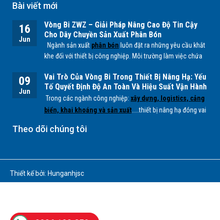
Bài viết mới
Vòng Bi ZWZ – Giải Pháp Nâng Cao Độ Tin Cậy
16
Cho Dây Chuyền Sản Xuất Phân Bón
Jun
Ngành sản xuất
phân bón
luôn đặt ra những yêu cầu khắt
khe đối với thiết bị công nghiệp. Môi trường làm việc chứa
nhiều bụi mịn, độ ẩm cao cùng các tác nhân hóa học từ
Vai Trò Của Vòng Bi Trong Thiết Bị Nâng Hạ: Yếu
quá trình sản xuất
NPK, lân, đạm
... có thể ảnh hưởng trực
09
Tố Quyết Định Độ An Toàn Và Hiệu Suất Vận Hành
tiếp đến tuổi thọ của các bộ phận cơ khí, đặc biệt là
vòng
Jun
Trong các ngành công nghiệp:
xây dựng, logistics, cảng
bi.
biển, khai khoáng và sản xuất
.....thiết bị nâng hạ đóng vai
trò quan trọng trong việc vận chuyển và xử lý hàng hóa có
Theo dõi chúng tôi
tải trọng lớn. Để các hệ thống này hoạt động ổn định, an
toàn và hiệu quả,
vòng bi (bearing)
là một trong những
chi tiết cơ khí không thể thiếu.
Thiết kế bởi: Hunganhjsc